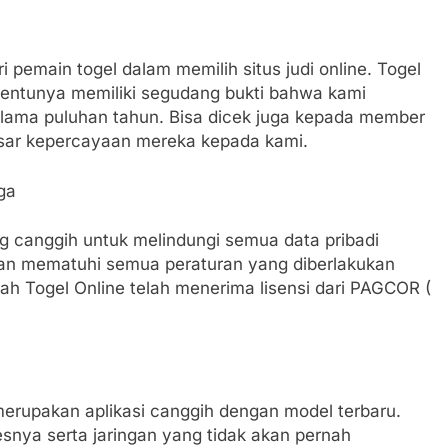
i pemain togel dalam memilih situs judi online. Togel
 tentunya memiliki segudang bukti bahwa kami
ma puluhan tahun. Bisa dicek juga kepada member
besar kepercayaan mereka kepada kami.
ga
g canggih untuk melindungi semua data pribadi
dan mematuhi semua peraturan yang diberlakukan
lah Togel Online telah menerima lisensi dari PAGCOR (
 merupakan aplikasi canggih dengan model terbaru.
nya serta jaringan yang tidak akan pernah