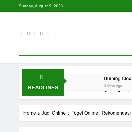
Skip
Sunday, August 9, 2026
to
content
Burning Blox
2 Days Ago
HEADLINES
Sugar Bomb
4 Days Ago
Hall of Wealt
Home
Judi Online
Togel Online : Rekomendasi 
5 Days Ago
Phoenix Fren
5 Days Ago