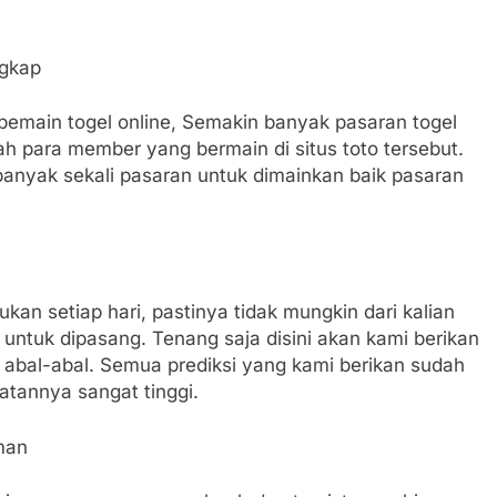
ngkap
 pemain togel online, Semakin banyak pasaran togel
h para member yang bermain di situs toto tersebut.
anyak sekali pasaran untuk dimainkan baik pasaran
kan setiap hari, pastinya tidak mungkin dari kalian
untuk dipasang. Tenang saja disini akan kami berikan
ti abal-abal. Semua prediksi yang kami berikan sudah
ratannya sangat tinggi.
man