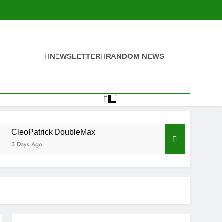
NEWSLETTER
RANDOM NEWS
CleoPatrick DoubleMax
3 Days Ago
Elixir of Wealth
4 Days Ago
 Vegas