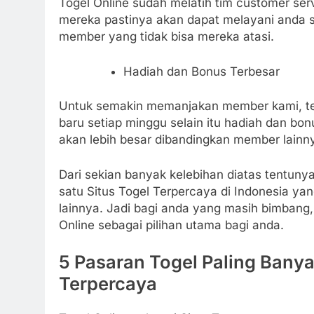
Togel Online sudah melatih tim customer se
mereka pastinya akan dapat melayani anda s
member yang tidak bisa mereka atasi.
Hadiah dan Bonus Terbesar
Untuk semakin memanjakan member kami, te
baru setiap minggu selain itu hadiah dan bon
akan lebih besar dibandingkan member lainn
Dari sekian banyak kelebihan diatas tentunya
satu Situs Togel Terpercaya di Indonesia yan
lainnya. Jadi bagi anda yang masih bimbang,
Online sebagai pilihan utama bagi anda.
5 Pasaran Togel Paling Banyak
Terpercaya