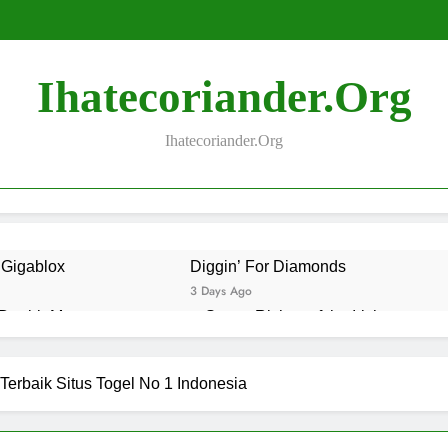
Ihatecoriander.org
Ihatecoriander.org
 Gigablox
Diggin’ For Diamonds
3 Days Ago
 DoubleMax
Secret Riches of the Irish
4 Days Ago
h
Reel the Groove
Viva Lock
Terbaik Situs Togel No 1 Indonesia
5 Days Ago
5 Days Ago
zy Triple Win