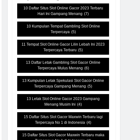
10 Daftar Situs Slot Online Gacor 2023 Terbaru
Hari Ini Gampang Menang
(7)
10 Kumpulan Tempat Gambling Slot Online
Terpercaya
(5)
11 Tempat Slot Online Gacor Lilin Lebah Ini 2023
Terpercaya Terbaru
(5)
13 Daftar Letak Gambling Slot Gacor Online
Terpercaya Mulus Menang
(6)
13 Kumpulan Letak Spekulasi Slot Gacor Online
Terpercaya Gampang Menang
(5)
13 Letak Slot Online Gacor 2023 Gampang
Menang Musim Ini
(4)
15 Daftar Situs Slot Gacor Maxwin Terbaru lagi
Terpercaya No 1 di Indonesia
(4)
15 Daftar Situs Slot Gacor Maxwin Terbaru maka