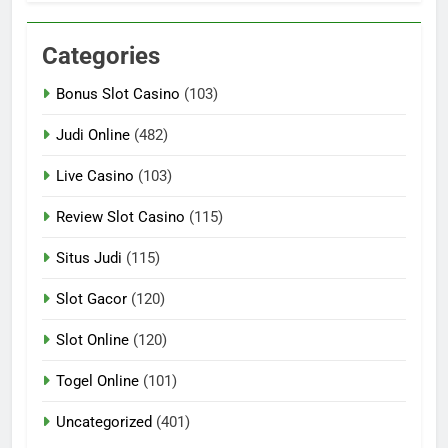
Categories
Bonus Slot Casino
(103)
Judi Online
(482)
Live Casino
(103)
Review Slot Casino
(115)
Situs Judi
(115)
Slot Gacor
(120)
Slot Online
(120)
Togel Online
(101)
Uncategorized
(401)