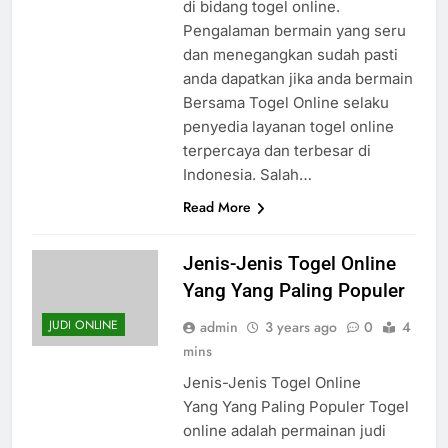
di bidang togel online.
Pengalaman bermain yang seru
dan menegangkan sudah pasti
anda dapatkan jika anda bermain
Bersama Togel Online selaku
penyedia layanan togel online
terpercaya dan terbesar di
Indonesia. Salah…
Read More
Jenis-Jenis Togel Online
Yang Yang Paling Populer
JUDI ONLINE
admin
3 years ago
0
4
mins
Jenis-Jenis Togel Online
Yang Yang Paling Populer Togel
online adalah permainan judi