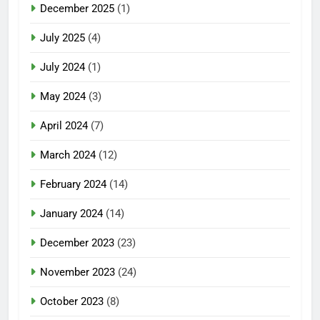
December 2025
(1)
July 2025
(4)
July 2024
(1)
May 2024
(3)
April 2024
(7)
March 2024
(12)
February 2024
(14)
January 2024
(14)
December 2023
(23)
November 2023
(24)
October 2023
(8)