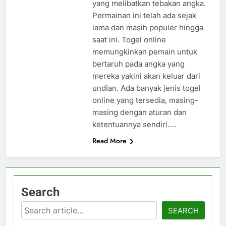
yang melibatkan tebakan angka.
Permainan ini telah ada sejak
lama dan masih populer hingga
saat ini. Togel online
memungkinkan pemain untuk
bertaruh pada angka yang
mereka yakini akan keluar dari
undian. Ada banyak jenis togel
online yang tersedia, masing-
masing dengan aturan dan
ketentuannya sendiri….
Read More
Search
Search
SEARCH