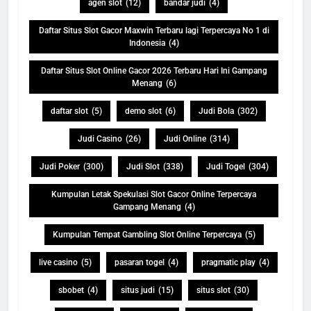
agen slot
(12)
bandar judi
(4)
Daftar Situs Slot Gacor Maxwin Terbaru lagi Terpercaya No 1 di
Indonesia
(4)
Daftar Situs Slot Online Gacor 2026 Terbaru Hari Ini Gampang
Menang
(6)
daftar slot
(5)
demo slot
(6)
Judi Bola
(302)
Judi Casino
(26)
Judi Online
(314)
Judi Poker
(300)
Judi Slot
(338)
Judi Togel
(304)
Kumpulan Letak Spekulasi Slot Gacor Online Terpercaya
Gampang Menang
(4)
Kumpulan Tempat Gambling Slot Online Terpercaya
(5)
live casino
(5)
pasaran togel
(4)
pragmatic play
(4)
sbobet
(4)
situs judi
(15)
situs slot
(30)