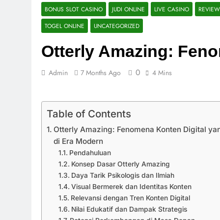
BONUS SLOT CASINO
JUDI ONLINE
LIVE CASINO
REVIEW
TOGEL ONLINE
UNCATEGORIZED
Otterly Amazing: Feno
0
Admin
7 Months Ago
4 Mins
Table of Contents
Otterly Amazing: Fenomena Konten Digital ya
di Era Modern
Pendahuluan
Konsep Dasar Otterly Amazing
Daya Tarik Psikologis dan Ilmiah
Visual Bermerek dan Identitas Konten
Relevansi dengan Tren Konten Digital
Nilai Edukatif dan Dampak Strategis