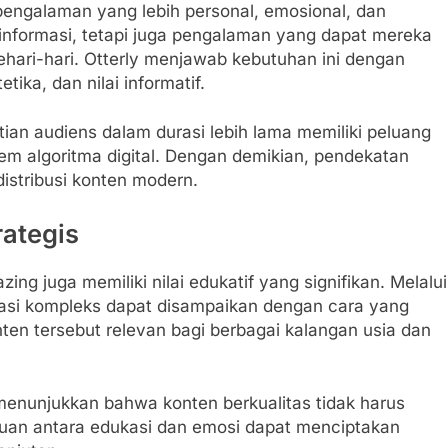
 pengalaman yang lebih personal, emosional, dan
 informasi, tetapi juga pengalaman yang dapat mereka
ari-hari. Otterly menjawab kebutuhan ini dengan
ka, dan nilai informatif.
n audiens dalam durasi lebih lama memiliki peluang
tem algoritma digital. Dengan demikian, pendekatan
istribusi konten modern.
rategis
ing juga memiliki nilai edukatif yang signifikan. Melalui
masi kompleks dapat disampaikan dengan cara yang
nten tersebut relevan bagi berbagai kalangan usia dan
 menunjukkan bahwa konten berkualitas tidak harus
aduan antara edukasi dan emosi dapat menciptakan