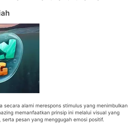
iah
sia secara alami merespons stimulus yang menimbulkan
zing memanfaatkan prinsip ini melalui visual yang
, serta pesan yang menggugah emosi positif.