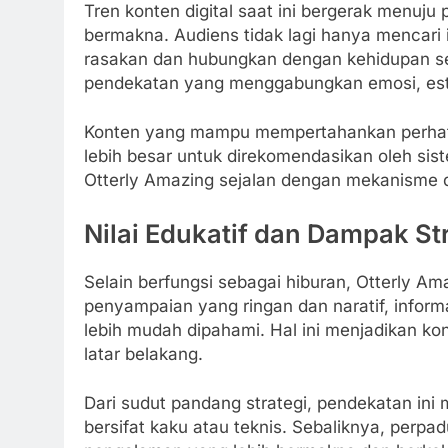
Tren konten digital saat ini bergerak menuju
bermakna. Audiens tidak lagi hanya mencari
rasakan dan hubungkan dengan kehidupan seh
pendekatan yang menggabungkan emosi, esteti
Konten yang mampu mempertahankan perhatia
lebih besar untuk direkomendasikan oleh sis
Otterly Amazing sejalan dengan mekanisme d
Nilai Edukatif dan Dampak St
Selain berfungsi sebagai hiburan, Otterly Amaz
penyampaian yang ringan dan naratif, infor
lebih mudah dipahami. Hal ini menjadikan ko
latar belakang.
Dari sudut pandang strategi, pendekatan ini
bersifat kaku atau teknis. Sebaliknya, perp