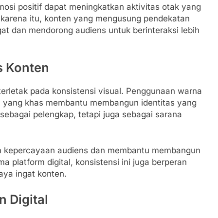
si positif dapat meningkatkan aktivitas otak yang
 karena itu, konten yang mengusung pendekatan
at dan mendorong audiens untuk berinteraksi lebih
s Konten
terletak pada konsistensi visual. Penggunaan warna
al yang khas membantu membangun identitas yang
 sebagai pelengkap, tetapi juga sebagai sarana
tkan kepercayaan audiens dan membantu membangun
a platform digital, konsistensi ini juga berperan
aya ingat konten.
 Digital