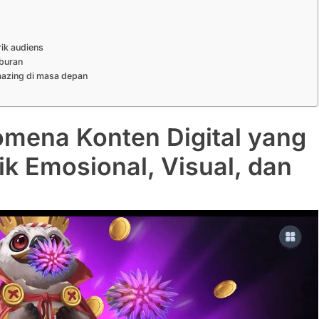
ik audiens
buran
azing di masa depan
omena Konten Digital yang
k Emosional, Visual, dan