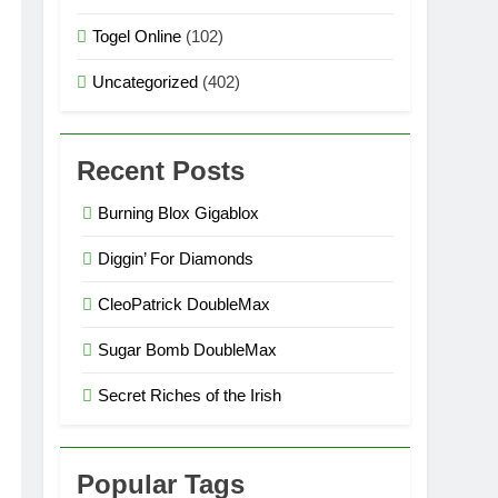
Togel Online
(102)
Uncategorized
(402)
Recent Posts
Burning Blox Gigablox
Diggin’ For Diamonds
CleoPatrick DoubleMax
Sugar Bomb DoubleMax
Secret Riches of the Irish
Popular Tags