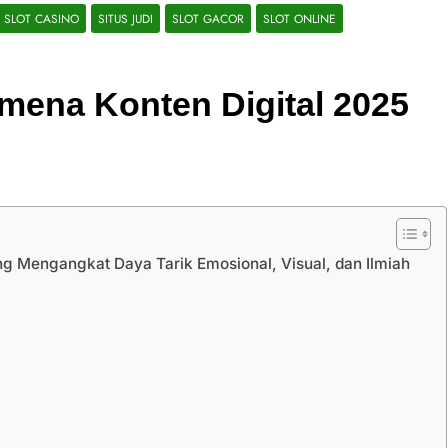
 SLOT CASINO
SITUS JUDI
SLOT GACOR
SLOT ONLINE
mena Konten Digital 2025
ng Mengangkat Daya Tarik Emosional, Visual, dan Ilmiah