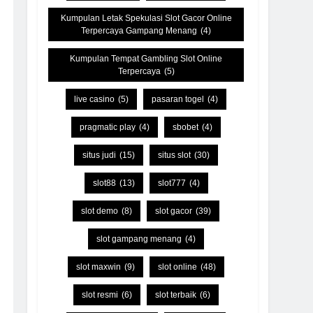
Kumpulan Letak Spekulasi Slot Gacor Online
Terpercaya Gampang Menang
(4)
Kumpulan Tempat Gambling Slot Online
Terpercaya
(5)
live casino
(5)
pasaran togel
(4)
pragmatic play
(4)
sbobet
(4)
situs judi
(15)
situs slot
(30)
slot88
(13)
slot777
(4)
slot demo
(8)
slot gacor
(39)
slot gampang menang
(4)
slot maxwin
(9)
slot online
(48)
slot resmi
(6)
slot terbaik
(6)