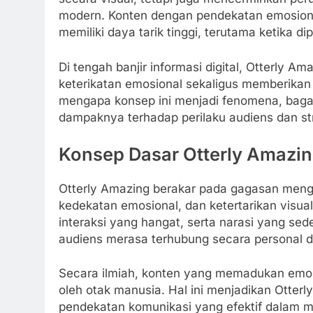
modern. Konten dengan pendekatan emosional
memiliki daya tarik tinggi, terutama ketika d
Di tengah banjir informasi digital, Otterl
keterikatan emosional sekaligus memberikan n
mengapa konsep ini menjadi fenomena, bagai
dampaknya terhadap perilaku audiens dan stra
Konsep Dasar Otterly Amazi
Otterly Amazing berakar pada gagasan men
kedekatan emosional, dan ketertarikan visual
interaksi yang hangat, serta narasi yang s
audiens merasa terhubung secara personal d
Secara ilmiah, konten yang memadukan emosi 
oleh otak manusia. Hal ini menjadikan Otter
pendekatan komunikasi yang efektif dalam