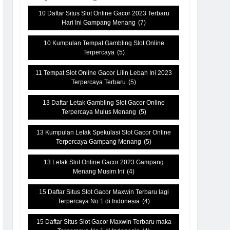
10 Daftar Situs Slot Online Gacor 2023 Terbaru
Hari Ini Gampang Menang
(7)
10 Kumpulan Tempat Gambling Slot Online
Terpercaya
(5)
11 Tempat Slot Online Gacor Lilin Lebah Ini 2023
Terpercaya Terbaru
(5)
13 Daftar Letak Gambling Slot Gacor Online
Terpercaya Mulus Menang
(5)
13 Kumpulan Letak Spekulasi Slot Gacor Online
Terpercaya Gampang Menang
(5)
13 Letak Slot Online Gacor 2023 Gampang
Menang Musim Ini
(4)
15 Daftar Situs Slot Gacor Maxwin Terbaru lagi
Terpercaya No 1 di Indonesia
(4)
15 Daftar Situs Slot Gacor Maxwin Terbaru maka