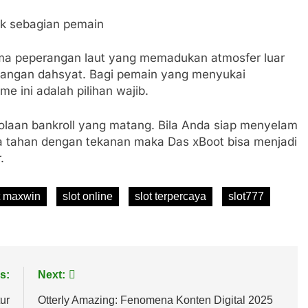
uk sebagian pemain
ma peperangan laut yang memadukan atmosfer luar
nangan dahsyat. Bagi pemain yang menyukai
me ini adalah pilihan wajib.
laan bankroll yang matang. Bila Anda siap menyelam
a tahan dengan tekanan maka Das xBoot bisa menjadi
.
t maxwin
slot online
slot terpercaya
slot777
s:
Next:
ur
Otterly Amazing: Fenomena Konten Digital 2025