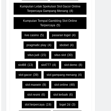
Kumpulan Letak Spekulasi Slot Gacor Online
Terpercaya Gampang Menang
(4)
Kumpulan Tempat Gambling Slot Online
Terpercaya
(5)
live casino
(5)
pasaran togel
(4)
pragmatic play
(4)
sbobet
(4)
situs judi
(15)
situs slot
(30)
slot88
(13)
slot777
(4)
slot demo
(8)
slot gacor
(39)
slot gampang menang
(4)
slot maxwin
(9)
slot online
(48)
slot resmi
(6)
slot terbaik
(6)
slot terpercaya
(19)
togel 2d
(3)