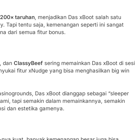
.200× taruhan
, menjadikan Das xBoot salah satu
y. Tapi tentu saja, kemenangan seperti ini sangat
a dari semua fitur bonus.
, dan
ClassyBeef
sering memainkan Das xBoot di sesi
yukai fitur xNudge yang bisa menghasilkan big win
Casinogrounds, Das xBoot dianggap sebagai “sleeper
pahami, tapi semakin dalam memainkannya, semakin
si dan estetika gamenya.
nya kuat, banyak kemenangan besar juga bisa