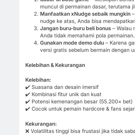
muncul di permainan dasar, terutama 
Manfaatkan xNudge sebaik mungkin
–
nudge ke atas, Anda bisa mendapatka
Jangan buru-buru beli bonus
– Walau m
Anda tidak memahami pola permainan.
Gunakan mode demo dulu
– Karena ga
versi gratis sebelum bermain dengan ua
Kelebihan & Kekurangan
Kelebihan:
✔️ Suasana dan desain imersif
✔️ Kombinasi fitur unik dan kuat
✔️ Potensi kemenangan besar (55.200× bet)
✔️ Cocok untuk pemain hardcore & fans sejara
Kekurangan:
❌ Volatilitas tinggi bisa frustasi jika tidak sab