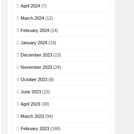
April 2024
(7)
March 2024
(12)
February 2024
(14)
January 2024
(14)
December 2023
(23)
November 2023
(24)
October 2023
(8)
June 2023
(15)
April 2023
(30)
March 2023
(94)
February 2023
(160)