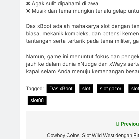
❌ Agak sulit dipahami di awal
❌ Musik dan tema mungkin terlalu gelap unt
Das xBoot adalah mahakarya slot dengan te
biasa, mekanik kompleks, dan potensi keme
tantangan serta tertarik pada tema militer, ga
Namun, game ini menuntut fokus dan pengelo
jauh ke dalam dunia xNudge dan xWays sert
kapal selam Anda menuju kemenangan besar
Tagged:
Das xBoot
slot
slot gacor
slo
slot88
Post
Previou
navigation
Cowboy Coins: Slot Wild West dengan Fit