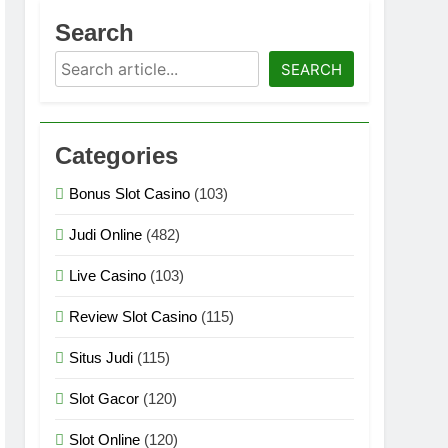
Search
Search
SEARCH
Categories
Bonus Slot Casino
(103)
Judi Online
(482)
Live Casino
(103)
Review Slot Casino
(115)
Situs Judi
(115)
Slot Gacor
(120)
Slot Online
(120)