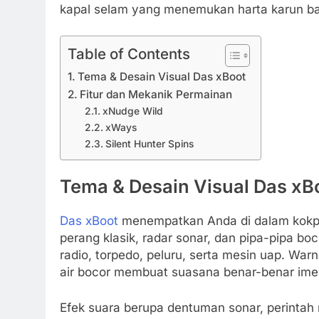
kapal selam yang menemukan harta karun ba
Table of Contents
Tema & Desain Visual Das xBoot
Fitur dan Mekanik Permainan
xNudge Wild
xWays
Silent Hunter Spins
Tema & Desain Visual Das xB
Das xBoot
menempatkan Anda di dalam kokpi
perang klasik, radar sonar, dan pipa-pipa b
radio, torpedo, peluru, serta mesin uap. War
air bocor membuat suasana benar-benar imer
Efek suara berupa dentuman sonar, perintah 