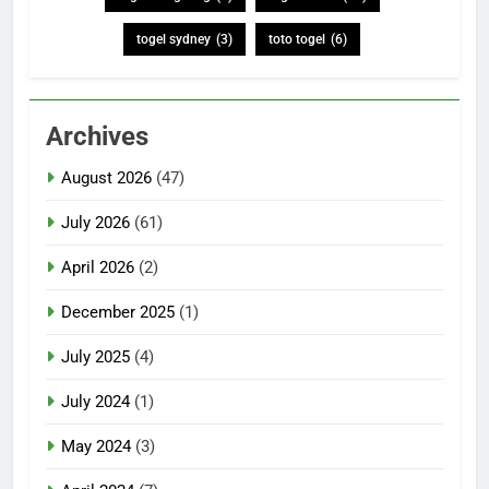
togel sydney
(3)
toto togel
(6)
Archives
August 2026
(47)
July 2026
(61)
April 2026
(2)
December 2025
(1)
July 2025
(4)
July 2024
(1)
May 2024
(3)