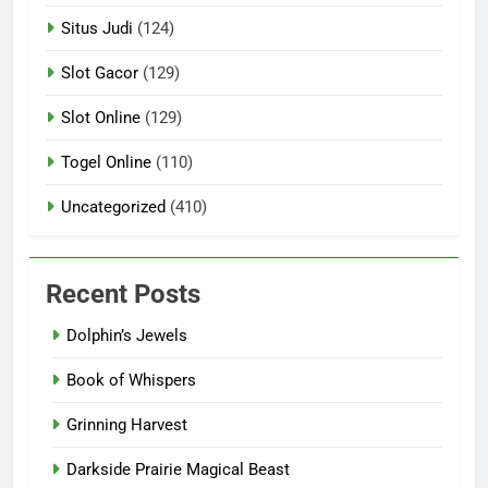
Situs Judi
(124)
Slot Gacor
(129)
Slot Online
(129)
Togel Online
(110)
Uncategorized
(410)
Recent Posts
Dolphin’s Jewels
Book of Whispers
Grinning Harvest
Darkside Prairie Magical Beast