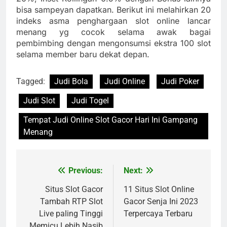
bisa sampeyan dapatkan. Berikut ini melahirkan 20
indeks asma penghargaan slot online lancar
menang yg cocok selama awak bagai
pembimbing dengan mengonsumsi ekstra 100 slot
selama member baru dekat depan.
Tagged:
Judi Bola
Judi Online
Judi Poker
Judi Slot
Judi Togel
Tempat Judi Online Slot Gacor Hari Ini Gampang
Menang
Previous:
Next:
Post
navigation
Situs Slot Gacor
11 Situs Slot Online
Tambah RTP Slot
Gacor Senja Ini 2023
Live paling Tinggi
Terpercaya Terbaru
Memicu Lebih Nasib