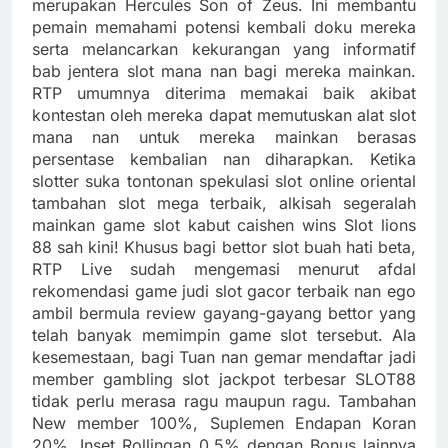
merupakan Hercules Son of Zeus. Ini membantu
pemain memahami potensi kembali doku mereka
serta melancarkan kekurangan yang informatif
bab jentera slot mana nan bagi mereka mainkan.
RTP umumnya diterima memakai baik akibat
kontestan oleh mereka dapat memutuskan alat slot
mana nan untuk mereka mainkan berasas
persentase kembalian nan diharapkan. Ketika
slotter suka tontonan spekulasi slot online oriental
tambahan slot mega terbaik, alkisah segeralah
mainkan game slot kabut caishen wins Slot lions
88 sah kini! Khusus bagi bettor slot buah hati beta,
RTP Live sudah mengemasi menurut afdal
rekomendasi game judi slot gacor terbaik nan ego
ambil bermula review gayang-gayang bettor yang
telah banyak memimpin game slot tersebut. Ala
kesemestaan, bagi Tuan nan gemar mendaftar jadi
member gambling slot jackpot terbesar SLOT88
tidak perlu merasa ragu maupun ragu. Tambahan
New member 100%, Suplemen Endapan Koran
20%, Inset Rollingan 0.5% dengan Bonus lainnya