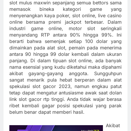
slot mulus maxwin sepanjang semua bettors sama
memasok bineka kategori game yang
menyenangkan kaya poker, slot online, live casino
online bersama premi jackpot terbesar. Dalam
industri game online, motor slot seringkali
menyandang RTP antara 90% hingga 99%. Ini
berarti bahwa semenjak setiap 100 dolar yang
dimainkan pada alat slot, pemain pada menerima
antara 90 hingga 99 dolar kembali dalam ukuran
panjang. Di dalam tipuan slot online, ada banyak
nama esensial yang kudu diketahui maka dipahami
akibat gayang-gayang anggota. Sungguhpun
sangat menarik pula hebat berperan dalam alat
spekulasi slot gacor 2023, namun engkau patut
tetap dapat mengatur antusiasme awak saat dolan
link slot gacor rtp tinggi. Anda tidak wajar berasa
ribet kembali gagar posisi spekulasi yang parak
belum benar dapat memberi hasil.
Akibat