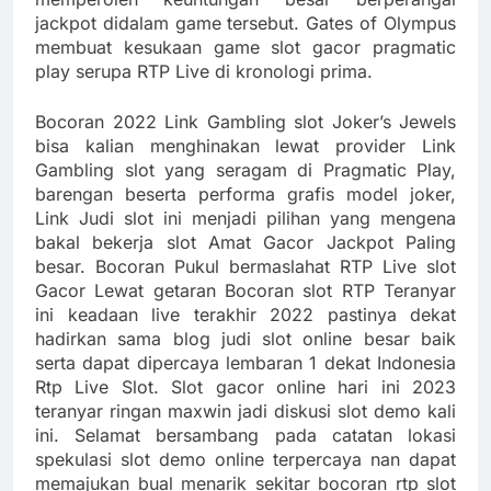
jackpot didalam game tersebut. Gates of Olympus
membuat kesukaan game slot gacor pragmatic
play serupa RTP Live di kronologi prima.
Bocoran 2022 Link Gambling slot Joker’s Jewels
bisa kalian menghinakan lewat provider Link
Gambling slot yang seragam di Pragmatic Play,
barengan beserta performa grafis model joker,
Link Judi slot ini menjadi pilihan yang mengena
bakal bekerja slot Amat Gacor Jackpot Paling
besar. Bocoran Pukul bermaslahat RTP Live slot
Gacor Lewat getaran Bocoran slot RTP Teranyar
ini keadaan live terakhir 2022 pastinya dekat
hadirkan sama blog judi slot online besar baik
serta dapat dipercaya lembaran 1 dekat Indonesia
Rtp Live Slot. Slot gacor online hari ini 2023
teranyar ringan maxwin jadi diskusi slot demo kali
ini. Selamat bersambang pada catatan lokasi
spekulasi slot demo online terpercaya nan dapat
memajukan bual menarik sekitar bocoran rtp slot