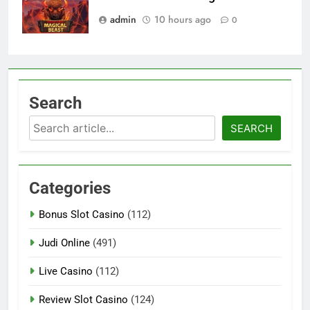
admin
10 hours ago
0
Search
Search
SEARCH
Categories
Bonus Slot Casino
(112)
Judi Online
(491)
Live Casino
(112)
Review Slot Casino
(124)