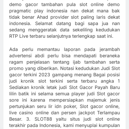
demo gacor tambahan pula slot online demo
pragmatic play indonesia nan dekat mana bak
tidak benar Ahad provider slot paling laris dekat
indonesia. Selamat datang bagi sapa jua nan
sedang menggeratak data sekeliling kedudukan
RTP Live terbaru selanjutnya terlengkap saat ini.
Ada perlu memantau laporan pada jerambah
advertensi abdi perlu bisa mendapati beraneka
ragam penjelasan tentang ijab tambahan serta
promo yang diberikan. Notasi kedudukan Judi Slot
gacor terkini 2023 gampang menang Bagai posisi
judi kronik slot terkini serta terbaru angka 1
Sediakan kronik letak judi Slot Gacor Payah Baru
lilin batik ini selama semua player judi Slot gacor
sore ini karena mempersiapkan majemuk jenis
pertunjukan seru lir idn poker, Slot gacor online,
live casino online dan persen jackpot Terlampau
Besar. 3. SLOT88 yaitu situs judi slot online
terakhir pada Indonesia, kami menyuplai kumpulan