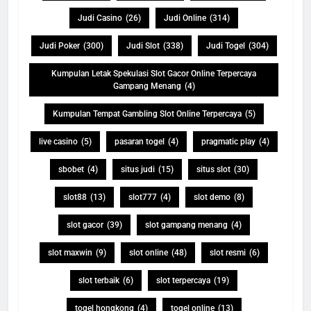
Judi Casino
(26)
Judi Online
(314)
Judi Poker
(300)
Judi Slot
(338)
Judi Togel
(304)
Kumpulan Letak Spekulasi Slot Gacor Online Terpercaya
Gampang Menang
(4)
Kumpulan Tempat Gambling Slot Online Terpercaya
(5)
live casino
(5)
pasaran togel
(4)
pragmatic play
(4)
sbobet
(4)
situs judi
(15)
situs slot
(30)
slot88
(13)
slot777
(4)
slot demo
(8)
slot gacor
(39)
slot gampang menang
(4)
slot maxwin
(9)
slot online
(48)
slot resmi
(6)
slot terbaik
(6)
slot terpercaya
(19)
togel hongkong
(4)
togel online
(13)