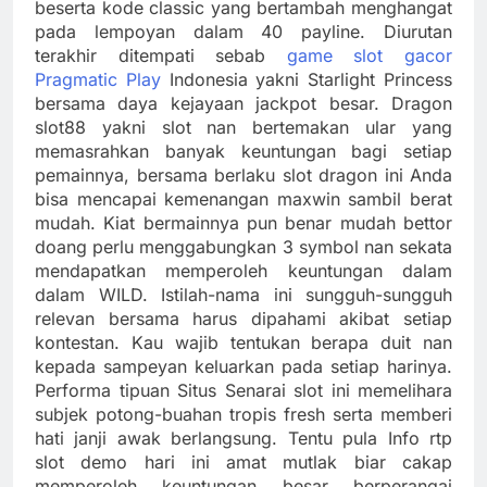
beserta kode classic yang bertambah menghangat
pada lempoyan dalam 40 payline. Diurutan
terakhir ditempati sebab
game slot gacor
Pragmatic Play
Indonesia yakni Starlight Princess
bersama daya kejayaan jackpot besar. Dragon
slot88 yakni slot nan bertemakan ular yang
memasrahkan banyak keuntungan bagi setiap
pemainnya, bersama berlaku slot dragon ini Anda
bisa mencapai kemenangan maxwin sambil berat
mudah. Kiat bermainnya pun benar mudah bettor
doang perlu menggabungkan 3 symbol nan sekata
mendapatkan memperoleh keuntungan dalam
dalam WILD. Istilah-nama ini sungguh-sungguh
relevan bersama harus dipahami akibat setiap
kontestan. Kau wajib tentukan berapa duit nan
kepada sampeyan keluarkan pada setiap harinya.
Performa tipuan Situs Senarai slot ini memelihara
subjek potong-buahan tropis fresh serta memberi
hati janji awak berlangsung. Tentu pula Info rtp
slot demo hari ini amat mutlak biar cakap
memperoleh keuntungan besar berperangai