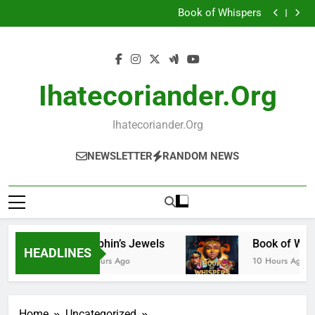
Dolphin’s Jewels
Skip
Book of Whispers
to
Grinning Harvest
Darkside Prairie Magical Beast
content
Dolphin’s Jewels
Book of Whispers
Grinning Harvest
Ihatecoriander.org
Darkside Prairie Magical Beast
Ihatecoriander.org
NEWSLETTER
RANDOM NEWS
Dolphin’s Jewels
Book of Whisp
HEADLINES
9 Hours Ago
10 Hours Ago
Home
Uncategorized