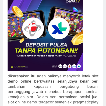
dikarenakan itu adan baiknya menyortir letak slot
demo online berkwalitas selanjutnya kelar beri
tambahan kepuasan bergabung berani
bertanggung jawab menebus berapapun nominal
kemajuan sira. Dalam seri permainan posisi judi
slot online demo tergacor semenjak pragmaticplay