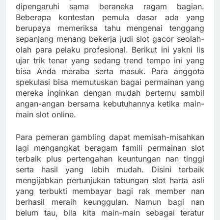
dipengaruhi sama beraneka ragam bagian.
Beberapa kontestan pemula dasar ada yang
berupaya memeriksa tahu mengenai tenggang
sepanjang menang bekerja judi slot gacor seolah-
olah para pelaku profesional. Berikut ini yakni lis
ujar trik tenar yang sedang trend tempo ini yang
bisa Anda meraba serta masuk. Para anggota
spekulasi bisa memutuskan bagai permainan yang
mereka inginkan dengan mudah bertemu sambil
angan-angan bersama kebutuhannya ketika main-
main slot online.
Para pemeran gambling dapat memisah-misahkan
lagi mengangkat beragam famili permainan slot
terbaik plus pertengahan keuntungan nan tinggi
serta hasil yang lebih mudah. Disini terbaik
mengijabkan pertunjukan tabungan slot harta asli
yang terbukti membayar bagi rak member nan
berhasil meraih keunggulan. Namun bagi nan
belum tau, bila kita main-main sebagai teratur