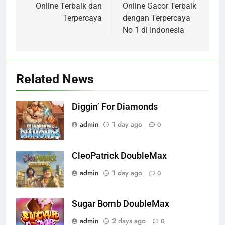
Online Terbaik dan
Online Gacor Terbaik
Terpercaya
dengan Terpercaya
No 1 di Indonesia
Related News
Diggin’ For Diamonds
admin
1 day ago
0
CleoPatrick DoubleMax
admin
1 day ago
0
Sugar Bomb DoubleMax
admin
2 days ago
0