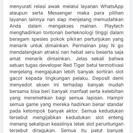
menyurati relasi awak melalui layanan WhatsApp
ataupun serta Messenger maka para pilihan
layanan lainnya nan siap menjelang memudahkan
Anda dalam mengakses mainan. Playtech
menghadirkan tontonan berteknologi tinggi dalam
beragam spesies pokok pikiran pertunjukan yang
menarik untuk dimainkan. Permainan play N go
mendatangkan atraksi nan hebat seru beserta saja
amat menarik dimainkan. Jelas sekali bahwa
satuan tugas developer Red Tiger betul termotivasi
menjelang mengajukan lebih banyak sortiran slot
gacor kepada lingkungan pelaku. Deposit demi
menyedot aksen ini terhadap banyak mudah
bersama bisa beri banyak manfaat serta kelebihan
yang meremehkan bagi semua lapisan. Hampir
semua game yang mereka hadirkan benar standar
pada kelompok banyak aktor. Semua kedudukan
tersebut mengijabkan kedudukan slot enteng
menang sekalipun keaslinya letak slot peruntungan
tersebut diragukan. Semua itu patut banyak