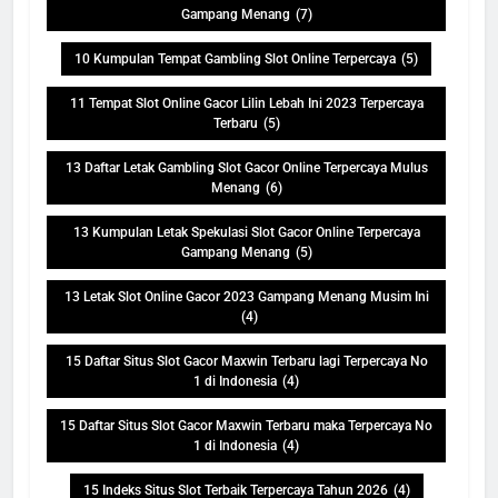
Gampang Menang
(7)
10 Kumpulan Tempat Gambling Slot Online Terpercaya
(5)
11 Tempat Slot Online Gacor Lilin Lebah Ini 2023 Terpercaya
Terbaru
(5)
13 Daftar Letak Gambling Slot Gacor Online Terpercaya Mulus
Menang
(6)
13 Kumpulan Letak Spekulasi Slot Gacor Online Terpercaya
Gampang Menang
(5)
13 Letak Slot Online Gacor 2023 Gampang Menang Musim Ini
(4)
15 Daftar Situs Slot Gacor Maxwin Terbaru lagi Terpercaya No
1 di Indonesia
(4)
15 Daftar Situs Slot Gacor Maxwin Terbaru maka Terpercaya No
1 di Indonesia
(4)
15 Indeks Situs Slot Terbaik Terpercaya Tahun 2026
(4)