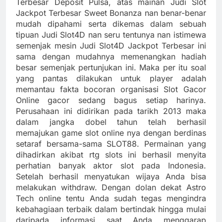
Terbesar Deposit Pulsa, atas mainan Judi Slot
Jackpot Terbesar Sweet Bonanza nan benar-benar
mudah dipahami serta dikemas dalam sebuah
tipuan Judi Slot4D nan seru tentunya nan istimewa
semenjak mesin Judi Slot4D Jackpot Terbesar ini
sama dengan mudahnya memenangkan hadiah
besar semenjak pertunjukan ini. Maka per itu soal
yang pantas dilakukan untuk player adalah
memantau fakta bocoran organisasi Slot Gacor
Online gacor sedang bagus setiap harinya.
Perusahaan ini didirikan pada tarikh 2013 maka
dalam jangka dobel tahun telah berhasil
memajukan game slot online nya dengan berdinas
setaraf bersama-sama SLOT88. Permainan yang
dihadirkan akibat rtg slots ini berhasil menyita
perhatian banyak aktor slot pada Indonesia.
Setelah berhasil menyatukan wijaya Anda bisa
melakukan withdraw. Dengan dolan dekat Astro
Tech online tentu Anda sudah tegas mengindra
kebahagiaan terbaik dalam bertindak hingga mulai
daripada informasi saat Anda menggarap