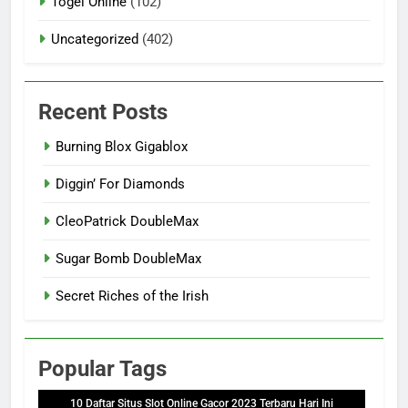
Togel Online
(102)
Uncategorized
(402)
Recent Posts
Burning Blox Gigablox
Diggin’ For Diamonds
CleoPatrick DoubleMax
Sugar Bomb DoubleMax
Secret Riches of the Irish
Popular Tags
10 Daftar Situs Slot Online Gacor 2023 Terbaru Hari Ini