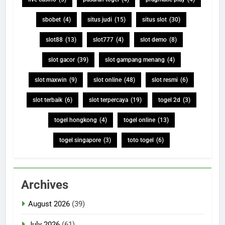
sbobet
(4)
situs judi
(15)
situs slot
(30)
slot88
(13)
slot777
(4)
slot demo
(8)
slot gacor
(39)
slot gampang menang
(4)
slot maxwin
(9)
slot online
(48)
slot resmi
(6)
slot terbaik
(6)
slot terpercaya
(19)
togel 2d
(3)
togel hongkong
(4)
togel online
(13)
togel singapore
(3)
toto togel
(6)
Archives
August 2026
(39)
July 2026
(61)