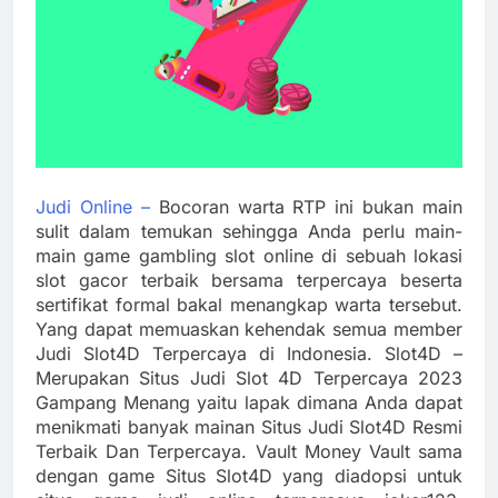
Judi Online –
Bocoran warta RTP ini bukan main
sulit dalam temukan sehingga Anda perlu main-
main game gambling slot online di sebuah lokasi
slot gacor terbaik bersama terpercaya beserta
sertifikat formal bakal menangkap warta tersebut.
Yang dapat memuaskan kehendak semua member
Judi Slot4D Terpercaya di Indonesia. Slot4D –
Merupakan Situs Judi Slot 4D Terpercaya 2023
Gampang Menang yaitu lapak dimana Anda dapat
menikmati banyak mainan Situs Judi Slot4D Resmi
Terbaik Dan Terpercaya. Vault Money Vault sama
dengan game Situs Slot4D yang diadopsi untuk