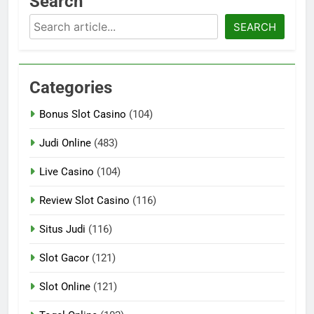
Search
Search
SEARCH
Categories
Bonus Slot Casino
(104)
Judi Online
(483)
Live Casino
(104)
Review Slot Casino
(116)
Situs Judi
(116)
Slot Gacor
(121)
Slot Online
(121)