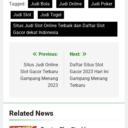
Tagged:
Judi Bola
Judi Online
Judi Poker
Judi Slot
Judi Togel
Situs Judi Slot Online Terbaik dan Daftar Slot
Gacor dekat Indonesia
Previous:
Next:
Post
navigation
Situs Judi Online
Daftar Situs Slot
Slot Gacor Terbaru
Gacor 2023 Hari Ini
Gampang Menang
Gampang Menang
2023
Terbaru
Related News