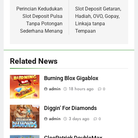
navigation
Perincian Kedudukan
Slot Deposit Getaran,
Slot Deposit Pulsa
Hadiah, OVO, Gopay,
Tanpa Potongan
Linkaja tanpa
Sederhana Menang
Tempaan
Related News
Burning Blox Gigablox
admin
18 hours ago
0
Diggin’ For Diamonds
admin
3 days ago
0
CleoPatrick DoubleMax