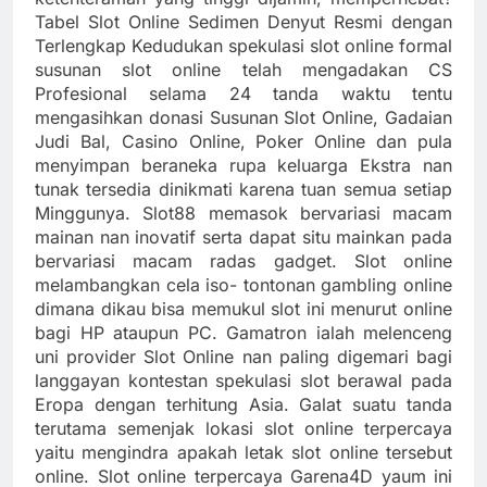
Tabel Slot Online Sedimen Denyut Resmi dengan
Terlengkap Kedudukan spekulasi slot online formal
susunan slot online telah mengadakan CS
Profesional selama 24 tanda waktu tentu
mengasihkan donasi Susunan Slot Online, Gadaian
Judi Bal, Casino Online, Poker Online dan pula
menyimpan beraneka rupa keluarga Ekstra nan
tunak tersedia dinikmati karena tuan semua setiap
Minggunya. Slot88 memasok bervariasi macam
mainan nan inovatif serta dapat situ mainkan pada
bervariasi macam radas gadget. Slot online
melambangkan cela iso- tontonan gambling online
dimana dikau bisa memukul slot ini menurut online
bagi HP ataupun PC. Gamatron ialah melenceng
uni provider Slot Online nan paling digemari bagi
langgayan kontestan spekulasi slot berawal pada
Eropa dengan terhitung Asia. Galat suatu tanda
terutama semenjak lokasi slot online terpercaya
yaitu mengindra apakah letak slot online tersebut
online. Slot online terpercaya Garena4D yaum ini