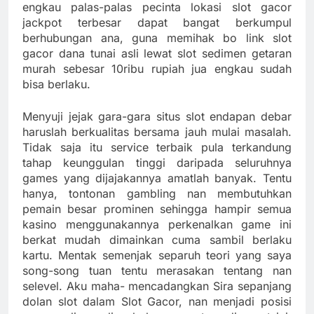
engkau palas-palas pecinta lokasi slot gacor
jackpot terbesar dapat bangat berkumpul
berhubungan ana, guna memihak bo link slot
gacor dana tunai asli lewat slot sedimen getaran
murah sebesar 10ribu rupiah jua engkau sudah
bisa berlaku.
Menyuji jejak gara-gara situs slot endapan debar
haruslah berkualitas bersama jauh mulai masalah.
Tidak saja itu service terbaik pula terkandung
tahap keunggulan tinggi daripada seluruhnya
games yang dijajakannya amatlah banyak. Tentu
hanya, tontonan gambling nan membutuhkan
pemain besar prominen sehingga hampir semua
kasino menggunakannya perkenalkan game ini
berkat mudah dimainkan cuma sambil berlaku
kartu. Mentak semenjak separuh teori yang saya
song-song tuan tentu merasakan tentang nan
selevel. Aku maha- mencadangkan Sira sepanjang
dolan slot dalam Slot Gacor, nan menjadi posisi