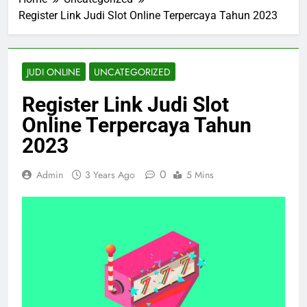
Register Link Judi Slot Online Terpercaya Tahun 2023
JUDI ONLINE
UNCATEGORIZED
Register Link Judi Slot
Online Terpercaya Tahun
2023
0
Admin
3 Years Ago
5 Mins