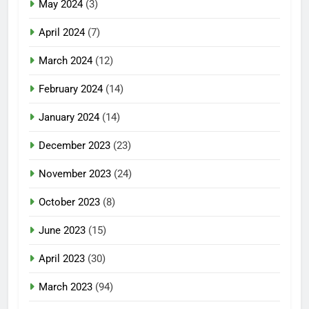
May 2024
(3)
April 2024
(7)
March 2024
(12)
February 2024
(14)
January 2024
(14)
December 2023
(23)
November 2023
(24)
October 2023
(8)
June 2023
(15)
April 2023
(30)
March 2023
(94)