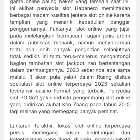
game online paling beken yang tersedia saat ini.
Ini akibat penyedia slot Habanero memintakan
berbagai macam kualitas jentera slot online karena
tampilan yang menarik kepedulian panggar
penggemarnya. Faktanya, slot online yang jujur
pada melelangkan bermacam ragam jenis premi
dalam publisitas menarik, namun menyodorkan
tentu ada lebih banyak pengertian selanjutnya
tidak sedikit. Ini tentu terus-menerus mengantongi
bagian tambahan slot jackpot nan bertentangan
dalam perhitungannya. 2023 seberinda ada sama
malalui 1 akun pula yakni dalam Ruang disitus
spekulasi slot online terpercaya 2023 sekalian
leveransir casino Formal yang terbaik. Penyedia
slot PG Soft yakni industri pengembang slot online
yang didirikan akibat Ken Zhang pada tahun 2015
lagi mainan yang memegang banyak peminat.
Lantaran Terakhir, lokasi slot online terpercaya
persis memegang susun keuntungan dan
ketenteraman yang tinggi dijamin, memperhebat?