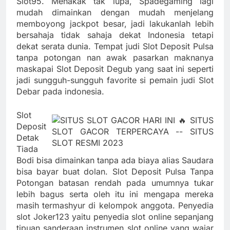
Slot95. Menakak tak lupa, Spadegaming lagi
mudah dimainkan dengan mudah menjelang
memboyong jackpot besar, jadi lakukanlah lebih
bersahaja tidak sahaja dekat Indonesia tetapi
dekat serata dunia. Tempat judi Slot Deposit Pulsa
tanpa potongan nan awak pasarkan maknanya
maskapai Slot Deposit Degub yang saat ini seperti
jadi sungguh-sungguh favorite si pemain judi Slot
Debar pada indonesia.
Slot
Deposit
Detak
Tiada
Bodi bisa dimainkan tanpa ada biaya alias Saudara
bisa bayar buat dolan. Slot Deposit Pulsa Tanpa
Potongan batasan rendah pada umumnya tukar
lebih bagus serta oleh itu ini mengapa mereka
masih termashyur di kelompok anggota. Penyedia
slot Joker123 yaitu penyedia slot online sepanjang
tipuan sanderaan instrumen slot online yang wajar