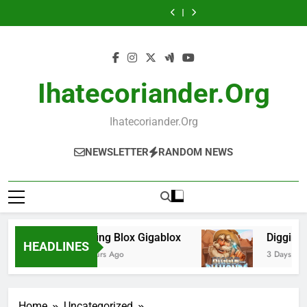
CleoPatrick
Sugar
Skip
DoubleMax
Gigablox
Diamonds
DoubleMax
Gigablox
Diamonds
DoubleMax
Bomb
DoubleMax
to
content
Ihatecoriander.org
Ihatecoriander.org
NEWSLETTER
RANDOM NEWS
Burning Blox Gigablox
Diggin’ Fo
HEADLINES
18 Hours Ago
3 Days Ago
Home
Uncategorized