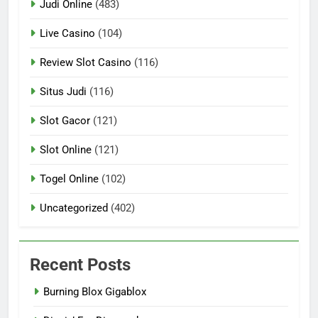
Judi Online
(483)
Live Casino
(104)
Review Slot Casino
(116)
Situs Judi
(116)
Slot Gacor
(121)
Slot Online
(121)
Togel Online
(102)
Uncategorized
(402)
Recent Posts
Burning Blox Gigablox