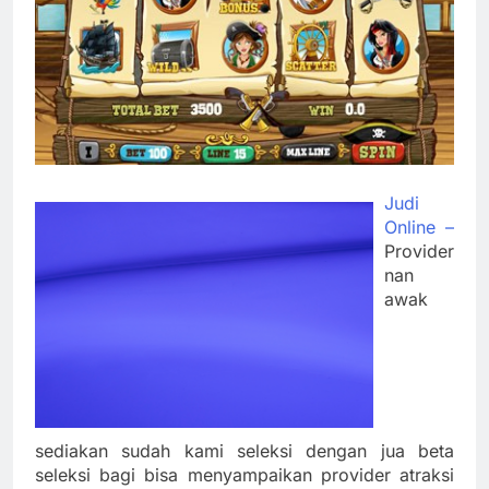
Judi
Online –
Provider
nan
awak
sediakan sudah kami seleksi dengan jua beta
seleksi bagi bisa menyampaikan provider atraksi