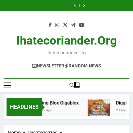
CleoPatrick
Sugar
Skip
DoubleMax
Gigablox
Diamonds
DoubleMax
Gigablox
Diamonds
DoubleMax
Bomb
DoubleMax
to
content
Ihatecoriander.org
Ihatecoriander.org
NEWSLETTER
RANDOM NEWS
Burning Blox Gigablox
Diggin’ Fo
HEADLINES
9 Hours Ago
2 Days Ago
Home
Uncategorized