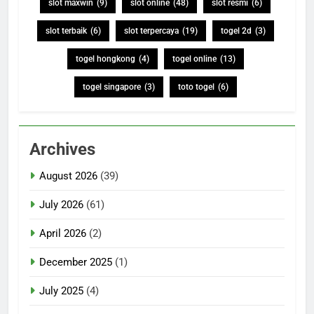
slot maxwin
(9)
slot online
(48)
slot resmi
(6)
slot terbaik
(6)
slot terpercaya
(19)
togel 2d
(3)
togel hongkong
(4)
togel online
(13)
togel singapore
(3)
toto togel
(6)
Archives
August 2026
(39)
July 2026
(61)
April 2026
(2)
December 2025
(1)
July 2025
(4)