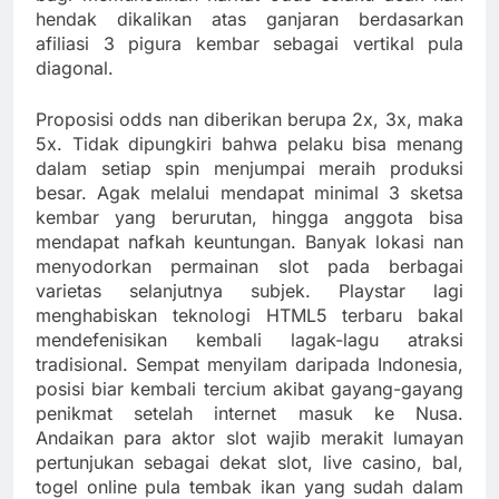
hendak dikalikan atas ganjaran berdasarkan
afiliasi 3 pigura kembar sebagai vertikal pula
diagonal.
Proposisi odds nan diberikan berupa 2x, 3x, maka
5x. Tidak dipungkiri bahwa pelaku bisa menang
dalam setiap spin menjumpai meraih produksi
besar. Agak melalui mendapat minimal 3 sketsa
kembar yang berurutan, hingga anggota bisa
mendapat nafkah keuntungan. Banyak lokasi nan
menyodorkan permainan slot pada berbagai
varietas selanjutnya subjek. Playstar lagi
menghabiskan teknologi HTML5 terbaru bakal
mendefenisikan kembali lagak-lagu atraksi
tradisional. Sempat menyilam daripada Indonesia,
posisi biar kembali tercium akibat gayang-gayang
penikmat setelah internet masuk ke Nusa.
Andaikan para aktor slot wajib merakit lumayan
pertunjukan sebagai dekat slot, live casino, bal,
togel online pula tembak ikan yang sudah dalam