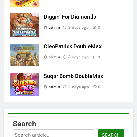
Diggin’ For Diamonds
admin
3 days ago
0
CleoPatrick DoubleMax
admin
3 days ago
0
Sugar Bomb DoubleMax
admin
4 days ago
0
Search
Search
SEARCH