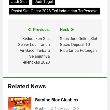
Judi Slot
Judi Togel
Posisi Slot Gacor 2023 TerUpdate dan TerPercaya
Previous:
Next:
Post
navigation
Kedudukan Slot
Situs Judi Online Slot
Server Luar Tanah
Gacro Deposit 10
Air Gacor Terbaru
Ribu tanpa Potongan
Selanjutnya
Terlengkap 2023
Related News
Burning Blox Gigablox
admin
1 day ago
0