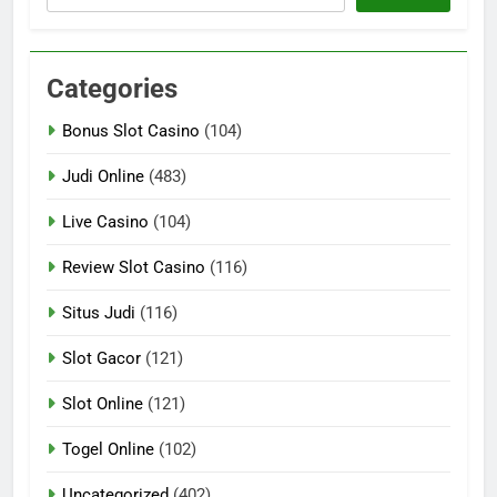
Categories
Bonus Slot Casino
(104)
Judi Online
(483)
Live Casino
(104)
Review Slot Casino
(116)
Situs Judi
(116)
Slot Gacor
(121)
Slot Online
(121)
Togel Online
(102)
Uncategorized
(402)