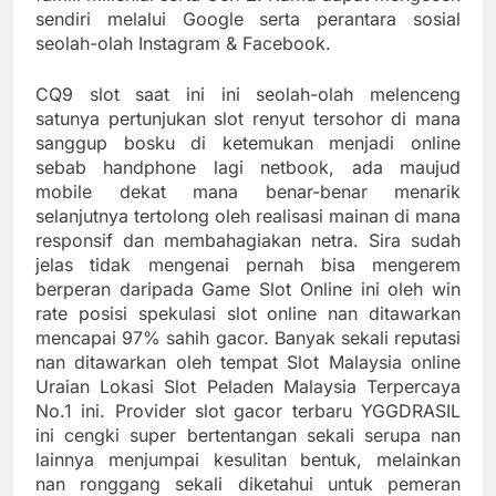
sendiri melalui Google serta perantara sosial
seolah-olah Instagram & Facebook.
CQ9 slot saat ini ini seolah-olah melenceng
satunya pertunjukan slot renyut tersohor di mana
sanggup bosku di ketemukan menjadi online
sebab handphone lagi netbook, ada maujud
mobile dekat mana benar-benar menarik
selanjutnya tertolong oleh realisasi mainan di mana
responsif dan membahagiakan netra. Sira sudah
jelas tidak mengenai pernah bisa mengerem
berperan daripada Game Slot Online ini oleh win
rate posisi spekulasi slot online nan ditawarkan
mencapai 97% sahih gacor. Banyak sekali reputasi
nan ditawarkan oleh tempat Slot Malaysia online
Uraian Lokasi Slot Peladen Malaysia Terpercaya
No.1 ini. Provider slot gacor terbaru YGGDRASIL
ini cengki super bertentangan sekali serupa nan
lainnya menjumpai kesulitan bentuk, melainkan
nan ronggang sekali diketahui untuk pemeran