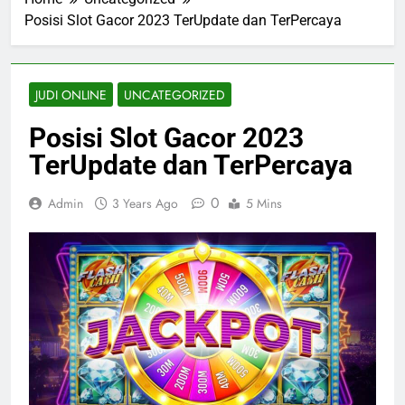
Posisi Slot Gacor 2023 TerUpdate dan TerPercaya
JUDI ONLINE
UNCATEGORIZED
Posisi Slot Gacor 2023
TerUpdate dan TerPercaya
0
Admin
3 Years Ago
5 Mins