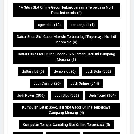
16 Situs Slot Online Gacor Terbaik bersama Terpercaya No 1
Pada Indonesia
(4)
agen slot
(12)
bandar judi
(4)
Daftar Situs Slot Gacor Maxwin Terbaru lagi Terpercaya No 1 di
Indonesia
(4)
Daftar Situs Slot Online Gacor 2026 Terbaru Hari Ini Gampang
Menang
(6)
daftar slot
(5)
demo slot
(6)
Judi Bola
(302)
Judi Casino
(26)
Judi Online
(314)
Judi Poker
(300)
Judi Slot
(338)
Judi Togel
(304)
Kumpulan Letak Spekulasi Slot Gacor Online Terpercaya
Gampang Menang
(4)
Kumpulan Tempat Gambling Slot Online Terpercaya
(5)