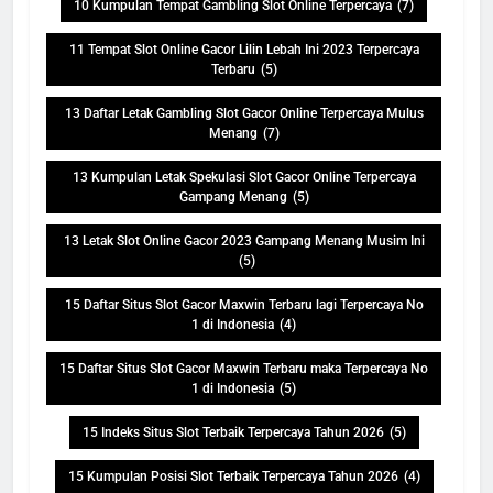
10 Kumpulan Tempat Gambling Slot Online Terpercaya
(7)
11 Tempat Slot Online Gacor Lilin Lebah Ini 2023 Terpercaya
Terbaru
(5)
13 Daftar Letak Gambling Slot Gacor Online Terpercaya Mulus
Menang
(7)
13 Kumpulan Letak Spekulasi Slot Gacor Online Terpercaya
Gampang Menang
(5)
13 Letak Slot Online Gacor 2023 Gampang Menang Musim Ini
(5)
15 Daftar Situs Slot Gacor Maxwin Terbaru lagi Terpercaya No
1 di Indonesia
(4)
15 Daftar Situs Slot Gacor Maxwin Terbaru maka Terpercaya No
1 di Indonesia
(5)
15 Indeks Situs Slot Terbaik Terpercaya Tahun 2026
(5)
15 Kumpulan Posisi Slot Terbaik Terpercaya Tahun 2026
(4)