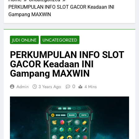
PERKUMPULAN INFO SLOT GACOR Keadaan INI
Gampang MAXWIN
JUDI ONLINE
UNCATEGORIZED
PERKUMPULAN INFO SLOT
GACOR Keadaan INI
Gampang MAXWIN
0
Admin
3 Years Ago
4 Mins