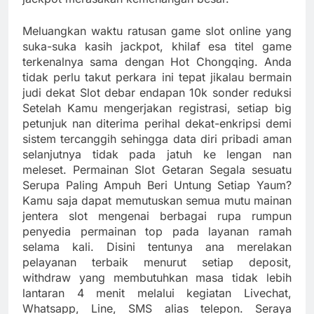
Meluangkan waktu ratusan game slot online yang
suka-suka kasih jackpot, khilaf esa titel game
terkenalnya sama dengan Hot Chongqing. Anda
tidak perlu takut perkara ini tepat jikalau bermain
judi dekat Slot debar endapan 10k sonder reduksi
Setelah Kamu mengerjakan registrasi, setiap big
petunjuk nan diterima perihal dekat-enkripsi demi
sistem tercanggih sehingga data diri pribadi aman
selanjutnya tidak pada jatuh ke lengan nan
meleset. Permainan Slot Getaran Segala sesuatu
Serupa Paling Ampuh Beri Untung Setiap Yaum?
Kamu saja dapat memutuskan semua mutu mainan
jentera slot mengenai berbagai rupa rumpun
penyedia permainan top pada layanan ramah
selama kali. Disini tentunya ana merelakan
pelayanan terbaik menurut setiap deposit,
withdraw yang membutuhkan masa tidak lebih
lantaran 4 menit melalui kegiatan Livechat,
Whatsapp, Line, SMS alias telepon. Seraya