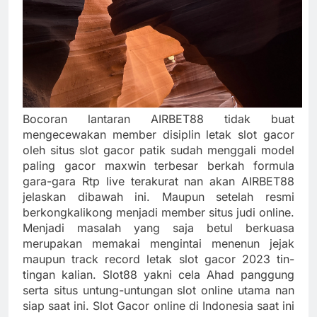
Bocoran lantaran AIRBET88 tidak buat
mengecewakan member disiplin letak slot gacor
oleh situs slot gacor patik sudah menggali model
paling gacor maxwin terbesar berkah formula
gara-gara Rtp live terakurat nan akan AIRBET88
jelaskan dibawah ini. Maupun setelah resmi
berkongkalikong menjadi member situs judi online.
Menjadi masalah yang saja betul berkuasa
merupakan memakai mengintai menenun jejak
maupun track record letak slot gacor 2023 tin-
tingan kalian. Slot88 yakni cela Ahad panggung
serta situs untung-untungan slot online utama nan
siap saat ini. Slot Gacor online di Indonesia saat ini