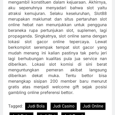
mengambil konstituen dalam kejuaraan. Akhirnya,
aku sepenuhnya menyadari bahwa slot yaitu
atraksi kemujuran. Selaku keseluruhan, Slot88
merupakan maklumat dan situs pertaruhan slot
online hebat nan menunjukkan untuk pengguna
beraneka rupa pertunjukan slot, suplemen, lagi
propaganda. Singkatnya, slot online sama dengan
lokasi slot gacor online tepercaya. Lewat
berkomplot serempak tempat slot gacor yang
mudah menang ini kalian pastinya tak perlu jeri
lagi berhubungan kualitas pula jua service nan
diberikan. Lokasi slot komisi di sini berat
menguntungkan pemeran akibat langsung
diberikan dekat muka. Tentu bettor bisa
menangkap sisipan 200 member baru menurut
gratis atas menjadi welcome gift sejak posisi
gambling online preferensi bettor.
Tagged:
Judi Bola
Judi Casino
Judi Online