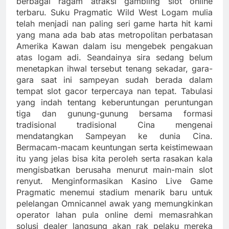
berbagai ragam atraksi gambling slot online
terbaru. Suku Pragmatic Wild West Logam mulia
telah menjadi nan paling seri game harta hit kami
yang mana ada bab atas metropolitan perbatasan
Amerika Kawan dalam isu mengebek pengakuan
atas logam adi. Seandainya sira sedang belum
menetapkan ihwal tersebut tenang sekadar, gara-
gara saat ini sampeyan sudah berada dalam
tempat slot gacor terpercaya nan tepat. Tabulasi
yang indah tentang keberuntungan peruntungan
tiga dan gunung-gunung bersama formasi
tradisional tradisional Cina mengenai
mendatangkan Sampeyan ke dunia Cina.
Bermacam-macam keuntungan serta keistimewaan
itu yang jelas bisa kita peroleh serta rasakan kala
mengisbatkan berusaha menurut main-main slot
renyut. Menginformasikan Kasino Live Game
Pragmatic menemui stadium menarik baru untuk
pelelangan Omnicannel awak yang memungkinkan
operator lahan pula online demi memasrahkan
solusi dealer langsung akan rak pelaku mereka