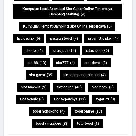
Kumpulan Letak Spekulasi Slot Gacor Online Terpercaya
Gampang Menang
(4)
Kumpulan Tempat Gambling Slot Online Terpercaya
(5)
live casino
(5)
pasaran togel
(4)
pragmatic play
(4)
sbobet
(4)
situs judi
(15)
situs slot
(30)
slot88
(13)
slot777
(4)
slot demo
(8)
slot gacor
(39)
slot gampang menang
(4)
slot maxwin
(9)
slot online
(48)
slot resmi
(6)
slot terbaik
(6)
slot terpercaya
(19)
togel 2d
(3)
togel hongkong
(4)
togel online
(13)
togel singapore
(3)
toto togel
(6)