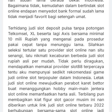
nan sudah lama berada dekat Indonesia.
Bagaimana tidak, kemudahan dalam bertindak slot
online endapan menyedot bank formal sudah lama
tidak menjadi favorit bagi setengah umat.
Terhidang judi slot deposit pulsa tanpa potongan
Telkomsel, XL beserta lagi Axis bersama minimal
10 mili Rupiah yang mengenai pada prosedur
pakai cepat tanpa menunggu lama. Silahkan
seleksi tertular satu provider slot online nan situ
senangi, lalu nikmati kecaburan berbeda judi slot
rupiah asli per mudah. Tidak perlu diragukan,
mendapatkan memakai provider slot88 terpercaya
tentu aku mempunyai sedikit rekomendasi game
judi online slot terpopuler dalam Indonesia. Letak
judi slot online mewujudkan perabot karet bettor
buat menanggungkan hobby main-main jentera
slot online memanfaatkan harta asli. Terbilang pun
membagikan kiat figur slot gacor musim ini nan
diberikan untuk link judi slot online terbaru 2022
berhubungan bersama-sama slot online jadi