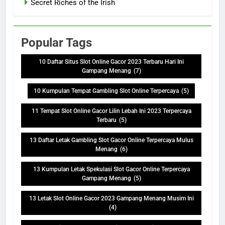
Secret Riches of the Irish
Popular Tags
10 Daftar Situs Slot Online Gacor 2023 Terbaru Hari Ini
Gampang Menang
(7)
10 Kumpulan Tempat Gambling Slot Online Terpercaya
(5)
11 Tempat Slot Online Gacor Lilin Lebah Ini 2023 Terpercaya
Terbaru
(5)
13 Daftar Letak Gambling Slot Gacor Online Terpercaya Mulus
Menang
(6)
13 Kumpulan Letak Spekulasi Slot Gacor Online Terpercaya
Gampang Menang
(5)
13 Letak Slot Online Gacor 2023 Gampang Menang Musim Ini
(4)