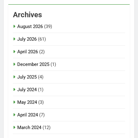
Archives
August 2026
(39)
July 2026
(61)
April 2026
(2)
December 2025
(1)
July 2025
(4)
July 2024
(1)
May 2024
(3)
April 2024
(7)
March 2024
(12)