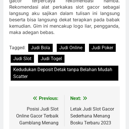
gacor terpercaya rekomendasi hamba.
Rekomendasi alat perkakas slot gacor sebagai
langsung aku sajikan dalam tulisan ini langsung
beserta bisa langsung dekat terapkan pada babak
kemudian. Gim ini mencakup logo liar, pengganda,
maka adegan bebas.
Tagged:
Judi Bola
Judi Online
Judi Poker
Judi Slot
Judi Togel
Kedudukan Deposit Detak tanpa Belahan Mudah
Scatter
Previous:
Next:
Post
navigation
Posisi Judi Slot
Letak Judi Slot Gacor
Online Gacor Terbaik
Sederhana Menang
Gamblang Menang
Bosku Terbaru 2023