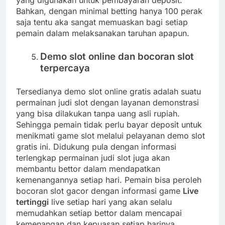
Bahkan, dengan minimal betting hanya 100 perak
saja tentu aka sangat memuaskan bagi setiap
pemain dalam melaksanakan taruhan apapun.
Demo slot online dan bocoran slot
terpercaya
Tersedianya demo slot online gratis adalah suatu
permainan judi slot dengan layanan demonstrasi
yang bisa dilakukan tanpa uang asli rupiah.
Sehingga pemain tidak perlu bayar deposit untuk
menikmati game slot melalui pelayanan demo slot
gratis ini. Didukung pula dengan informasi
terlengkap permainan judi slot juga akan
membantu bettor dalam mendapatkan
kemenangannya setiap hari. Pemain bisa peroleh
bocoran slot gacor dengan informasi game
Live
tertinggi
live setiap hari yang akan selalu
memudahkan setiap bettor dalam mencapai
kemenangan dan kepuasan setiap harinya.