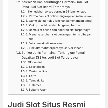
Kelebihan Dan Keuntungan Bermain Judi Slot
Dana Judi Slot Resmi Terpercaya
Kemudahan akses bermain 24 jam nonstop
Permainan slot online lengkap dan memuaskan
Game slot fair play jaminan kemenangan tinggi
Cukup modal rendah langsung bermain
Demo slot online dan bocoran slot terpercaya
Menang taruhan slot berapapun tentu dibayar
real
Data pemain dijamin aman
Link alternatif terpercaya server lancar
Berikut Jenis Permainan Terlengkap Pemain
Dapatkan Di Situs Judi Slot Terpercaya
Slot online
Sportbooks
Casino online
Lotre
Tembak Ikan
E-Games
Sabung Ayam
Judi Slot Situs Resmi