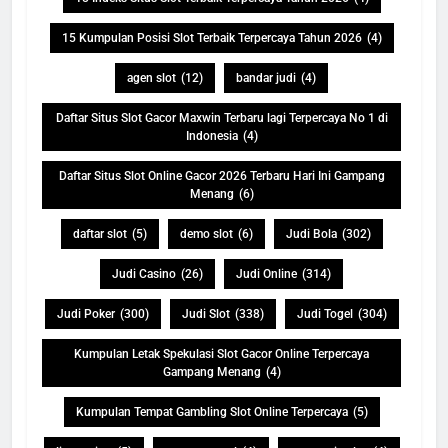
15 Kumpulan Posisi Slot Terbaik Terpercaya Tahun 2026
(4)
agen slot
(12)
bandar judi
(4)
Daftar Situs Slot Gacor Maxwin Terbaru lagi Terpercaya No 1 di
Indonesia
(4)
Daftar Situs Slot Online Gacor 2026 Terbaru Hari Ini Gampang
Menang
(6)
daftar slot
(5)
demo slot
(6)
Judi Bola
(302)
Judi Casino
(26)
Judi Online
(314)
Judi Poker
(300)
Judi Slot
(338)
Judi Togel
(304)
Kumpulan Letak Spekulasi Slot Gacor Online Terpercaya
Gampang Menang
(4)
Kumpulan Tempat Gambling Slot Online Terpercaya
(5)