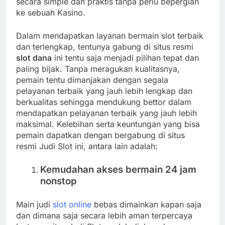
secara simple dan praktis tanpa perlu bepergian
ke sebuah Kasino.
Dalam mendapatkan layanan bermain slot terbaik
dan terlengkap, tentunya gabung di situs resmi
slot dana
ini tentu saja menjadi pilihan tepat dan
paling bijak. Tanpa meragukan kualitasnya,
pemain tentu dimanjakan dengan segala
pelayanan terbaik yang jauh lebih lengkap dan
berkualitas sehingga mendukung bettor dalam
mendapatkan pelayanan terbaik yang jauh lebih
maksimal. Kelebihan serta keuntungan yang bisa
pemain dapatkan dengan bergabung di situs
resmi Judi Slot ini, antara lain adalah:
Kemudahan akses bermain 24 jam
nonstop
Main judi
slot online
bebas dimainkan kapan saja
dan dimana saja secara lebih aman terpercaya