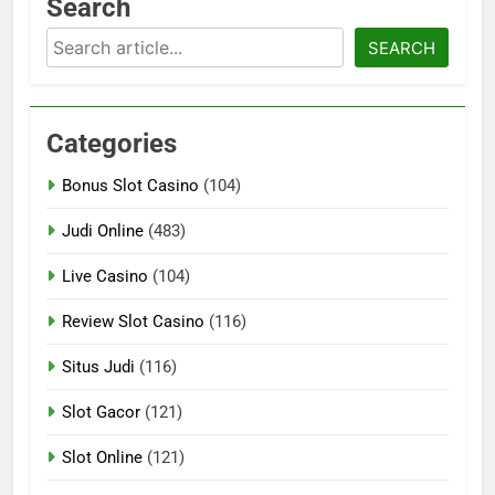
Search
Search
SEARCH
Categories
Bonus Slot Casino
(104)
Judi Online
(483)
Live Casino
(104)
Review Slot Casino
(116)
Situs Judi
(116)
Slot Gacor
(121)
Slot Online
(121)