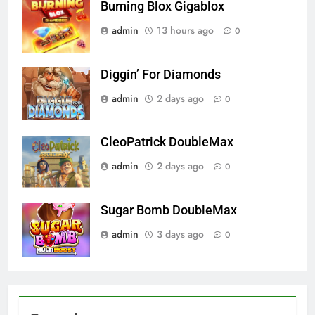
Burning Blox Gigablox
admin
13 hours ago
0
Diggin’ For Diamonds
admin
2 days ago
0
CleoPatrick DoubleMax
admin
2 days ago
0
Sugar Bomb DoubleMax
admin
3 days ago
0