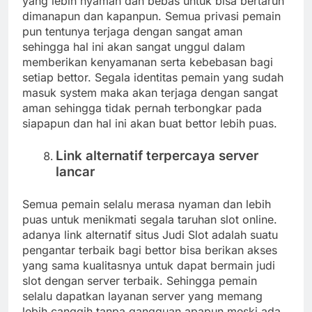
yang lebih nyaman dan bebas untuk bisa bertaruh
dimanapun dan kapanpun. Semua privasi pemain
pun tentunya terjaga dengan sangat aman
sehingga hal ini akan sangat unggul dalam
memberikan kenyamanan serta kebebasan bagi
setiap bettor. Segala identitas pemain yang sudah
masuk system maka akan terjaga dengan sangat
aman sehingga tidak pernah terbongkar pada
siapapun dan hal ini akan buat bettor lebih puas.
Link alternatif terpercaya server
lancar
Semua pemain selalu merasa nyaman dan lebih
puas untuk menikmati segala taruhan slot online.
adanya link alternatif situs Judi Slot adalah suatu
pengantar terbaik bagi bettor bisa berikan akses
yang sama kualitasnya untuk dapat bermain judi
slot dengan server terbaik. Sehingga pemain
selalu dapatkan layanan server yang memang
lebih canggih tanpa gangguan apapun meski ada