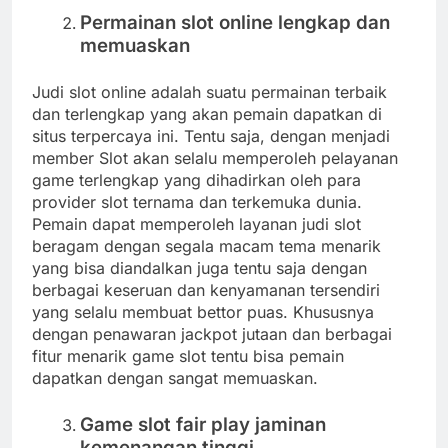
Permainan slot online lengkap dan
memuaskan
Judi slot online adalah suatu permainan terbaik
dan terlengkap yang akan pemain dapatkan di
situs terpercaya ini. Tentu saja, dengan menjadi
member Slot akan selalu memperoleh pelayanan
game terlengkap yang dihadirkan oleh para
provider slot ternama dan terkemuka dunia.
Pemain dapat memperoleh layanan judi slot
beragam dengan segala macam tema menarik
yang bisa diandalkan juga tentu saja dengan
berbagai keseruan dan kenyamanan tersendiri
yang selalu membuat bettor puas. Khususnya
dengan penawaran jackpot jutaan dan berbagai
fitur menarik game slot tentu bisa pemain
dapatkan dengan sangat memuaskan.
Game slot fair play jaminan
kemenangan tinggi