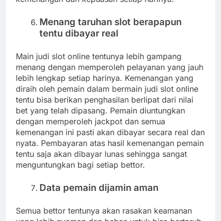
Menang taruhan slot berapapun
tentu dibayar real
Main judi slot online tentunya lebih gampang
menang dengan memperoleh pelayanan yang jauh
lebih lengkap setiap harinya. Kemenangan yang
diraih oleh pemain dalam bermain judi slot online
tentu bisa berikan penghasilan berlipat dari nilai
bet yang telah dipasang. Pemain diuntungkan
dengan memperoleh jackpot dan semua
kemenangan ini pasti akan dibayar secara real dan
nyata. Pembayaran atas hasil kemenangan pemain
tentu saja akan dibayar lunas sehingga sangat
menguntungkan bagi setiap bettor.
Data pemain dijamin aman
Semua bettor tentunya akan rasakan keamanan