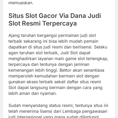
memuaskan.
Situs Slot Gacor Via Dana Judi
Slot Resmi Terpercaya
Ajang taruhan bergengsi permainan judi slot
terbaik sekarang ini bisa lebih mudah pemain
dapatkan di situs judi resmi dan berlisensi. Selaku
agen taruhan slot terbaik, Judi Slot dapat
menghadirkan layanan main game slot terlengkap,
terpercaya dan tentunya dengan jaminan
kemenangan lebih tinggi. Bettor akan senantiasa
memperoleh kemudahan bermain slot dengan
gunakan akses terbaik sekali daftar situs resmi
Slot dapat langsung bermain dengan cara yang
lebih aman dan nyaman.
Sudah menyandang status resmi, tentunya situs ini
telah menerima lisensi dari Lembaga pengawasan
judi internasional yang mana sudah dilindungi