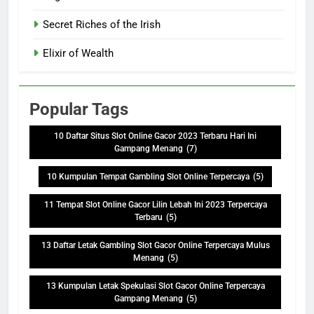
Secret Riches of the Irish
Elixir of Wealth
Popular Tags
10 Daftar Situs Slot Online Gacor 2023 Terbaru Hari Ini
Gampang Menang
(7)
10 Kumpulan Tempat Gambling Slot Online Terpercaya
(5)
11 Tempat Slot Online Gacor Lilin Lebah Ini 2023 Terpercaya
Terbaru
(5)
13 Daftar Letak Gambling Slot Gacor Online Terpercaya Mulus
Menang
(5)
13 Kumpulan Letak Spekulasi Slot Gacor Online Terpercaya
Gampang Menang
(5)