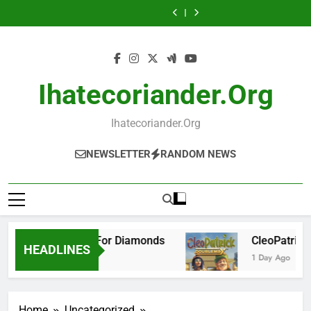
Secret Riches of
Diggin’ For
Skip
the Irish
Diamonds
CleoPatrick
Sugar Bomb
to
DoubleMax
DoubleMax
Secret Riches of
the Irish
content
Ihatecoriander.org
Ihatecoriander.org
NEWSLETTER
RANDOM NEWS
Diggin’ For Diamonds
CleoPatrick D
HEADLINES
1 Day Ago
1 Day Ago
Home
Uncategorized