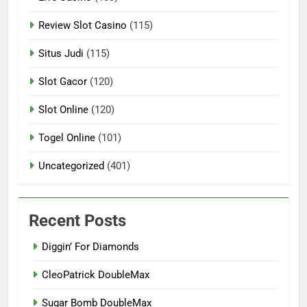
Review Slot Casino
(115)
Situs Judi
(115)
Slot Gacor
(120)
Slot Online
(120)
Togel Online
(101)
Uncategorized
(401)
Recent Posts
Diggin’ For Diamonds
CleoPatrick DoubleMax
Sugar Bomb DoubleMax