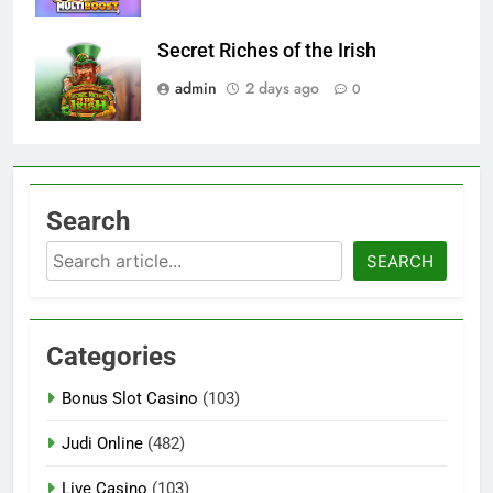
Secret Riches of the Irish
admin
2 days ago
0
Search
Search
SEARCH
Categories
Bonus Slot Casino
(103)
Judi Online
(482)
Live Casino
(103)