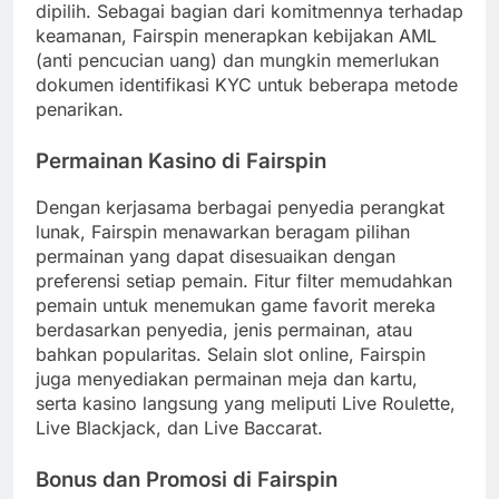
hingga 5 hari kerja, tergantung metode yang
dipilih. Sebagai bagian dari komitmennya terhadap
keamanan, Fairspin menerapkan kebijakan AML
(anti pencucian uang) dan mungkin memerlukan
dokumen identifikasi KYC untuk beberapa metode
penarikan.
Permainan Kasino di Fairspin
Dengan kerjasama berbagai penyedia perangkat
lunak, Fairspin menawarkan beragam pilihan
permainan yang dapat disesuaikan dengan
preferensi setiap pemain. Fitur filter memudahkan
pemain untuk menemukan game favorit mereka
berdasarkan penyedia, jenis permainan, atau
bahkan popularitas. Selain slot online, Fairspin
juga menyediakan permainan meja dan kartu,
serta kasino langsung yang meliputi Live Roulette,
Live Blackjack, dan Live Baccarat.