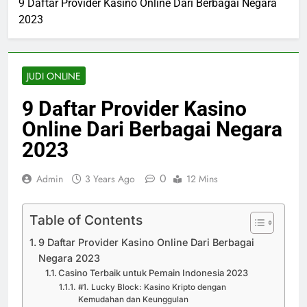
9 Daftar Provider Kasino Online Dari Berbagai Negara
2023
JUDI ONLINE
9 Daftar Provider Kasino
Online Dari Berbagai Negara
2023
0
Admin
3 Years Ago
12 Mins
Table of Contents
9 Daftar Provider Kasino Online Dari Berbagai
Negara 2023
Casino Terbaik untuk Pemain Indonesia 2023
#1. Lucky Block: Kasino Kripto dengan