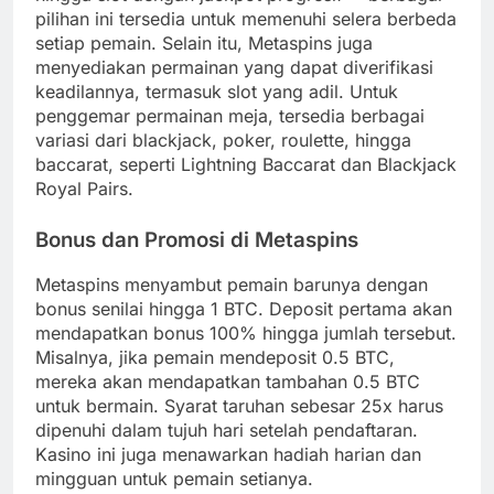
hingga slot dengan jackpot progresif—-berbagai
pilihan ini tersedia untuk memenuhi selera berbeda
setiap pemain. Selain itu, Metaspins juga
menyediakan permainan yang dapat diverifikasi
keadilannya, termasuk slot yang adil. Untuk
penggemar permainan meja, tersedia berbagai
variasi dari blackjack, poker, roulette, hingga
baccarat, seperti Lightning Baccarat dan Blackjack
Royal Pairs.
Bonus dan Promosi di Metaspins
Metaspins menyambut pemain barunya dengan
bonus senilai hingga 1 BTC. Deposit pertama akan
mendapatkan bonus 100% hingga jumlah tersebut.
Misalnya, jika pemain mendeposit 0.5 BTC,
mereka akan mendapatkan tambahan 0.5 BTC
untuk bermain. Syarat taruhan sebesar 25x harus
dipenuhi dalam tujuh hari setelah pendaftaran.
Kasino ini juga menawarkan hadiah harian dan