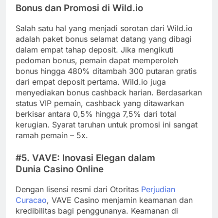
Bonus dan Promosi di Wild.io
Salah satu hal yang menjadi sorotan dari Wild.io
adalah paket bonus selamat datang yang dibagi
dalam empat tahap deposit. Jika mengikuti
pedoman bonus, pemain dapat memperoleh
bonus hingga 480% ditambah 300 putaran gratis
dari empat deposit pertama. Wild.io juga
menyediakan bonus cashback harian. Berdasarkan
status VIP pemain, cashback yang ditawarkan
berkisar antara 0,5% hingga 7,5% dari total
kerugian. Syarat taruhan untuk promosi ini sangat
ramah pemain – 5x.
#5. VAVE: Inovasi Elegan dalam
Dunia Casino Online
Dengan lisensi resmi dari Otoritas
Perjudian
Curacao
, VAVE Casino menjamin keamanan dan