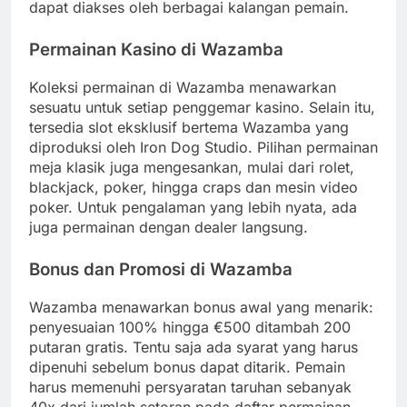
cukup rendah, Wazamba menjadi pilihan yang
dapat diakses oleh berbagai kalangan pemain.
Permainan Kasino di Wazamba
Koleksi permainan di Wazamba menawarkan
sesuatu untuk setiap penggemar kasino. Selain itu,
tersedia slot eksklusif bertema Wazamba yang
diproduksi oleh Iron Dog Studio. Pilihan permainan
meja klasik juga mengesankan, mulai dari rolet,
blackjack, poker, hingga craps dan mesin video
poker. Untuk pengalaman yang lebih nyata, ada
juga permainan dengan dealer langsung.
Bonus dan Promosi di Wazamba
Wazamba menawarkan bonus awal yang menarik:
penyesuaian 100% hingga €500 ditambah 200
putaran gratis. Tentu saja ada syarat yang harus
dipenuhi sebelum bonus dapat ditarik. Pemain
harus memenuhi persyaratan taruhan sebanyak