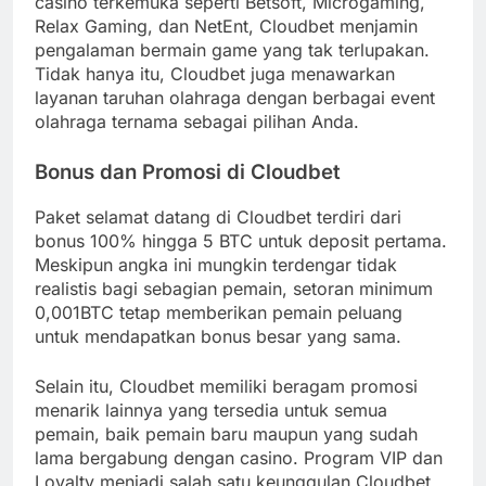
casino terkemuka seperti Betsoft, Microgaming,
Relax Gaming, dan NetEnt, Cloudbet menjamin
pengalaman bermain game yang tak terlupakan.
Tidak hanya itu, Cloudbet juga menawarkan
layanan taruhan olahraga dengan berbagai event
olahraga ternama sebagai pilihan Anda.
Bonus dan Promosi di Cloudbet
Paket selamat datang di Cloudbet terdiri dari
bonus 100% hingga 5 BTC untuk deposit pertama.
Meskipun angka ini mungkin terdengar tidak
realistis bagi sebagian pemain, setoran minimum
0,001BTC tetap memberikan pemain peluang
untuk mendapatkan bonus besar yang sama.
Selain itu, Cloudbet memiliki beragam promosi
menarik lainnya yang tersedia untuk semua
pemain, baik pemain baru maupun yang sudah
lama bergabung dengan casino. Program VIP dan