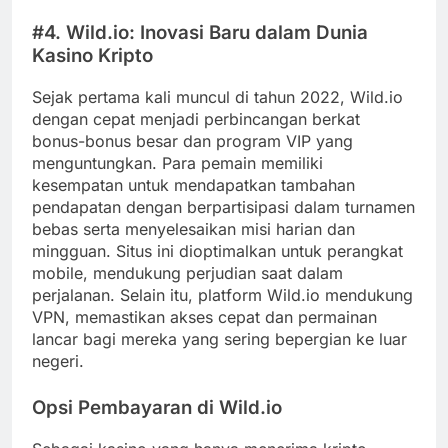
mingguan untuk pemain setianya.
#4. Wild.io: Inovasi Baru dalam Dunia
Kasino Kripto
Sejak pertama kali muncul di tahun 2022, Wild.io
dengan cepat menjadi perbincangan berkat
bonus-bonus besar dan program VIP yang
menguntungkan. Para pemain memiliki
kesempatan untuk mendapatkan tambahan
pendapatan dengan berpartisipasi dalam turnamen
bebas serta menyelesaikan misi harian dan
mingguan. Situs ini dioptimalkan untuk perangkat
mobile, mendukung perjudian saat dalam
perjalanan. Selain itu, platform Wild.io mendukung
VPN, memastikan akses cepat dan permainan
lancar bagi mereka yang sering bepergian ke luar
negeri.
Opsi Pembayaran di Wild.io