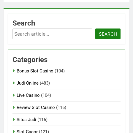
Search
Search
SEARCH
Categories
Bonus Slot Casino
(104)
Judi Online
(483)
Live Casino
(104)
Review Slot Casino
(116)
Situs Judi
(116)