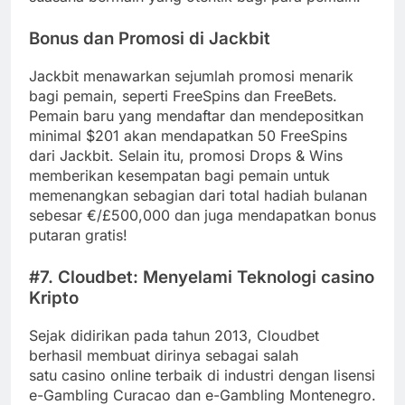
suasana bermain yang otentik bagi para pemain.
Bonus dan Promosi di Jackbit
Jackbit menawarkan sejumlah promosi menarik
bagi pemain, seperti FreeSpins dan FreeBets.
Pemain baru yang mendaftar dan mendepositkan
minimal $201 akan mendapatkan 50 FreeSpins
dari Jackbit. Selain itu, promosi Drops & Wins
memberikan kesempatan bagi pemain untuk
memenangkan sebagian dari total hadiah bulanan
sebesar €/£500,000 dan juga mendapatkan bonus
putaran gratis!
#7. Cloudbet: Menyelami Teknologi casino
Kripto
Sejak didirikan pada tahun 2013, Cloudbet
berhasil membuat dirinya sebagai salah
satu casino online terbaik di industri dengan lisensi