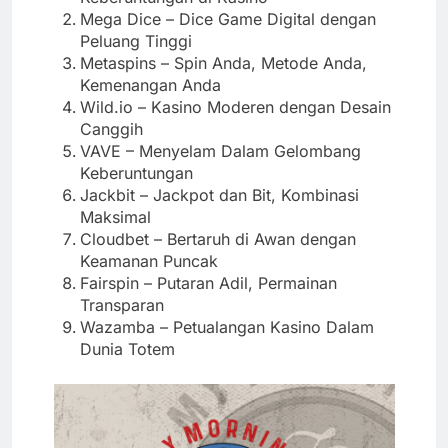
Keberuntungan di Kasino
Mega Dice – Dice Game Digital dengan
Peluang Tinggi
Metaspins – Spin Anda, Metode Anda,
Kemenangan Anda
Wild.io – Kasino Moderen dengan Desain
Canggih
VAVE – Menyelam Dalam Gelombang
Keberuntungan
Jackbit – Jackpot dan Bit, Kombinasi
Maksimal
Cloudbet – Bertaruh di Awan dengan
Keamanan Puncak
Fairspin – Putaran Adil, Permainan
Transparan
Wazamba – Petualangan Kasino Dalam
Dunia Totem