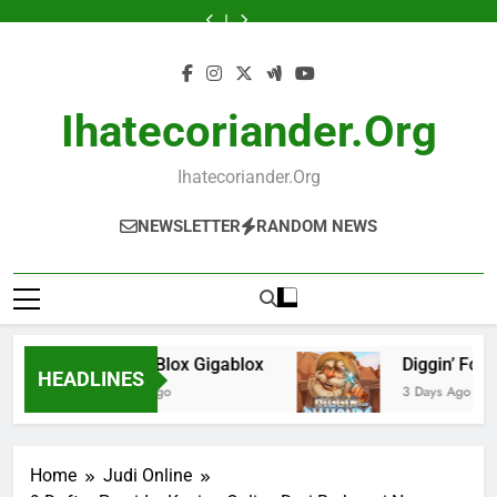
Skip
DoubleMax
to
content
Ihatecoriander.org
Ihatecoriander.org
NEWSLETTER
RANDOM NEWS
Burning Blox Gigablox
Diggin’ For Dia
HEADLINES
21 Hours Ago
3 Days Ago
Home
Judi Online