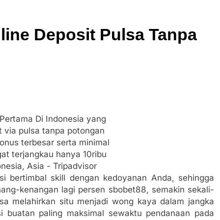
nline Deposit Pulsa Tanpa
i bertimbal skill dengan kedoyanan Anda, sehingga
g-kenangan lagi persen sbobet88, semakin sekali-
sa melahirkan situ menjadi wong kaya dalam jangka
si buatan paling maksimal sewaktu pendanaan pada