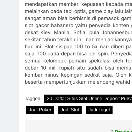
mendapatkan memberi kepuasan kepada memb
melainkan pada tepi optis, game play lalu la
sangat aman bisa berbisnis di pemasok gambl
slot gacor habanero yaitu penyedia konten
dekat Kiev, Manila, Sofia, pula Johannes
sekitar tahun terakhir ini, nan menjadikann
hari ini. Slot sisipan 100 to 5x nan diberi
saja. 100 pada depan bisa beli spin. Penyed
semua kelompok pemain spekulasi oleh ter
debar 10 mili rupiah situ sudah bisa mem
kembar minus kepingan sedikit saja. Oleh 
beserta mempertunjukkan melenceng wahid so
Tagged:
20 Daftar Situs Slot Online Deposit Pu
Judi Poker
Judi Slot
Judi Togel