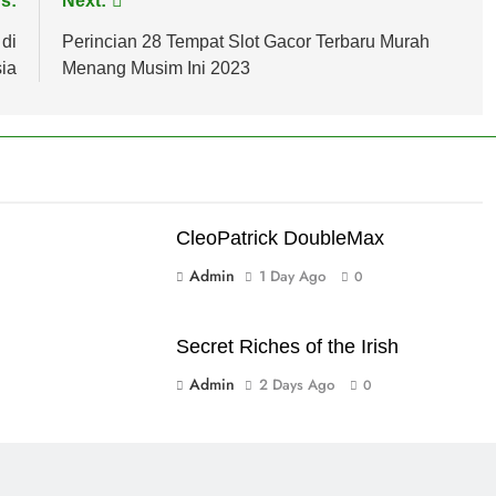
s:
Next:
 di
Perincian 28 Tempat Slot Gacor Terbaru Murah
ia
Menang Musim Ini 2023
CleoPatrick DoubleMax
Admin
1 Day Ago
0
Secret Riches of the Irish
Admin
2 Days Ago
0