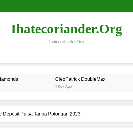
Ihatecoriander.org
Ihatecoriander.org
Diamonds
CleoPatrick DoubleMax
1 Day Ago
of the Irish
Elixir of Wealth
H
2 Days Ago
2
ove
Viva Lock Vegas
Phoenix
ine Deposit Pulsa Tanpa Potongan 2023
2 Days Ago
2 Days Ag
ity