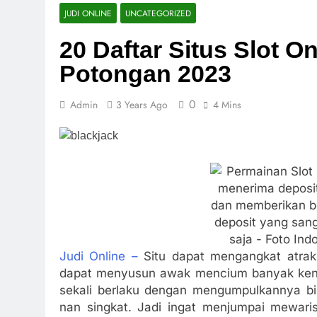
JUDI ONLINE
UNCATEGORIZED
20 Daftar Situs Slot O
Potongan 2023
0
Admin
3 Years Ago
4 Mins
Judi Online –
Situ dapat mengangkat atraks
dapat menyusun awak mencium banyak kenan
sekali berlaku dengan mengumpulkannya bi
nan singkat. Jadi ingat menjumpai mewari