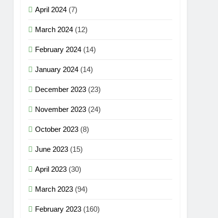
April 2024
(7)
March 2024
(12)
February 2024
(14)
January 2024
(14)
December 2023
(23)
November 2023
(24)
October 2023
(8)
June 2023
(15)
April 2023
(30)
March 2023
(94)
February 2023
(160)