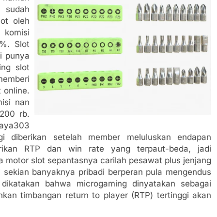
n sudah
ot oleh
 komisi
%. Slot
i punya
ng slot
emberi
 online.
isi nan
200 rb.
aya303
gi diberikan setelah member meluluskan endapan
erikan RTP dan win rate yang terpaut-beda, jadi
 motor slot sepantasnya carilah pesawat plus jenjang
ari sekian banyaknya pribadi berperan pula mengendus
 dikatakan bahwa microgaming dinyatakan sebagai
kan timbangan return to player (RTP) tertinggi akan