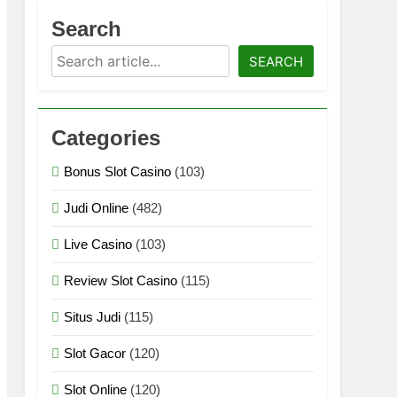
Search
Search
SEARCH
Categories
Bonus Slot Casino
(103)
Judi Online
(482)
Live Casino
(103)
Review Slot Casino
(115)
Situs Judi
(115)
Slot Gacor
(120)
Slot Online
(120)