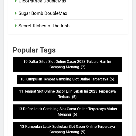
CleoPatrick DoubleMax
Sugar Bomb DoubleMax
Secret Riches of the Irish
Popular Tags
10 Daftar Situs Slot Online Gacor 2023 Terbaru Hari Ini
Gampang Menang
(7)
10 Kumpulan Tempat Gambling Slot Online Terpercaya
(5)
11 Tempat Slot Online Gacor Lilin Lebah Ini 2023 Terpercaya
Terbaru
(5)
13 Daftar Letak Gambling Slot Gacor Online Terpercaya Mulus
Menang
(6)
13 Kumpulan Letak Spekulasi Slot Gacor Online Terpercaya
Gampang Menang
(5)