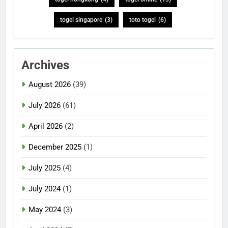
togel singapore
(3)
toto togel
(6)
Archives
August 2026
(39)
July 2026
(61)
April 2026
(2)
December 2025
(1)
July 2025
(4)
July 2024
(1)
May 2024
(3)