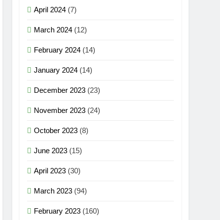
April 2024
(7)
March 2024
(12)
February 2024
(14)
January 2024
(14)
December 2023
(23)
November 2023
(24)
October 2023
(8)
June 2023
(15)
April 2023
(30)
March 2023
(94)
February 2023
(160)