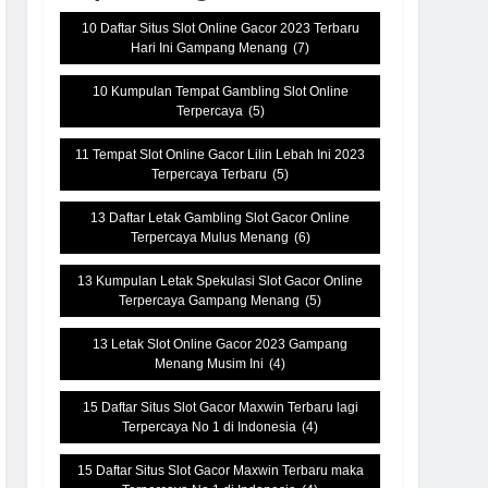
10 Daftar Situs Slot Online Gacor 2023 Terbaru
Hari Ini Gampang Menang
(7)
10 Kumpulan Tempat Gambling Slot Online
Terpercaya
(5)
11 Tempat Slot Online Gacor Lilin Lebah Ini 2023
Terpercaya Terbaru
(5)
13 Daftar Letak Gambling Slot Gacor Online
Terpercaya Mulus Menang
(6)
13 Kumpulan Letak Spekulasi Slot Gacor Online
Terpercaya Gampang Menang
(5)
13 Letak Slot Online Gacor 2023 Gampang
Menang Musim Ini
(4)
15 Daftar Situs Slot Gacor Maxwin Terbaru lagi
Terpercaya No 1 di Indonesia
(4)
15 Daftar Situs Slot Gacor Maxwin Terbaru maka