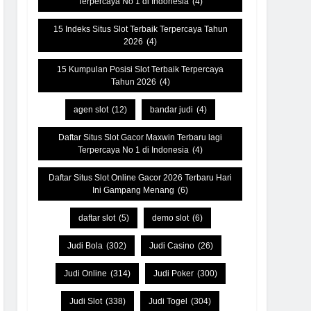
Terpercaya No 1 di Indonesia
(4)
15 Indeks Situs Slot Terbaik Terpercaya Tahun
2026
(4)
15 Kumpulan Posisi Slot Terbaik Terpercaya
Tahun 2026
(4)
agen slot
(12)
bandar judi
(4)
Daftar Situs Slot Gacor Maxwin Terbaru lagi
Terpercaya No 1 di Indonesia
(4)
Daftar Situs Slot Online Gacor 2026 Terbaru Hari
Ini Gampang Menang
(6)
daftar slot
(5)
demo slot
(6)
Judi Bola
(302)
Judi Casino
(26)
Judi Online
(314)
Judi Poker
(300)
Judi Slot
(338)
Judi Togel
(304)