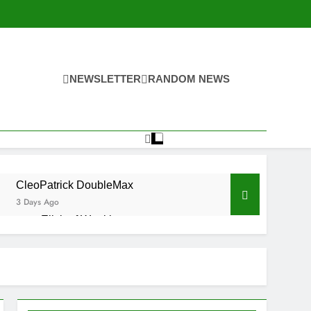
NEWSLETTER
RANDOM NEWS
CleoPatrick DoubleMax
3 Days Ago
Elixir of Wealth
4 Days Ago
 Vegas