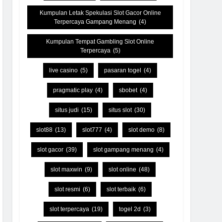
Kumpulan Letak Spekulasi Slot Gacor Online
Terpercaya Gampang Menang
(4)
Kumpulan Tempat Gambling Slot Online
Terpercaya
(5)
live casino
(5)
pasaran togel
(4)
pragmatic play
(4)
sbobet
(4)
situs judi
(15)
situs slot
(30)
slot88
(13)
slot777
(4)
slot demo
(8)
slot gacor
(39)
slot gampang menang
(4)
slot maxwin
(9)
slot online
(48)
slot resmi
(6)
slot terbaik
(6)
slot terpercaya
(19)
togel 2d
(3)