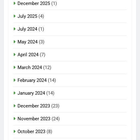
December 2025
(1)
July 2025
(4)
July 2024
(1)
May 2024
(3)
April 2024
(7)
March 2024
(12)
February 2024
(14)
January 2024
(14)
December 2023
(23)
November 2023
(24)
October 2023
(8)