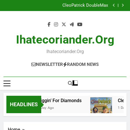
Diggin’ For Diamonds
Skip
CleoPatrick DoubleMax
to
Sugar Bomb DoubleMax
Secret Riches of the Irish
content
Diggin’ For Diamonds
CleoPatrick DoubleMax
Sugar Bomb DoubleMax
Ihatecoriander.org
Secret Riches of the Irish
Ihatecoriander.org
NEWSLETTER
RANDOM NEWS
Diggin’ For Diamonds
CleoPa
HEADLINES
1 Day Ago
1 Day A
Home