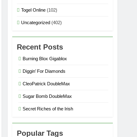
Togel Online
(102)
Uncategorized
(402)
Recent Posts
Burning Blox Gigablox
Diggin’ For Diamonds
CleoPatrick DoubleMax
Sugar Bomb DoubleMax
Secret Riches of the Irish
Popular Tags