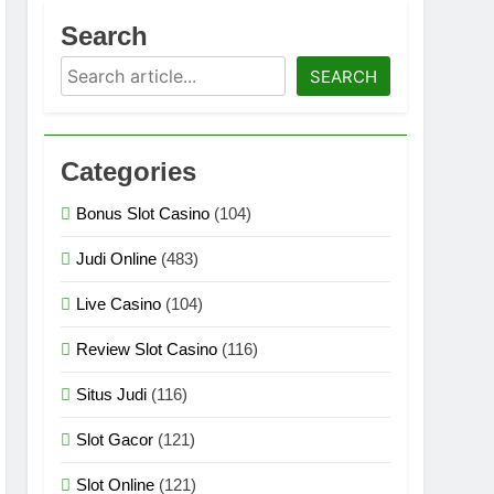
Search
Search
SEARCH
Categories
Bonus Slot Casino
(104)
Judi Online
(483)
Live Casino
(104)
Review Slot Casino
(116)
Situs Judi
(116)
Slot Gacor
(121)
Slot Online
(121)