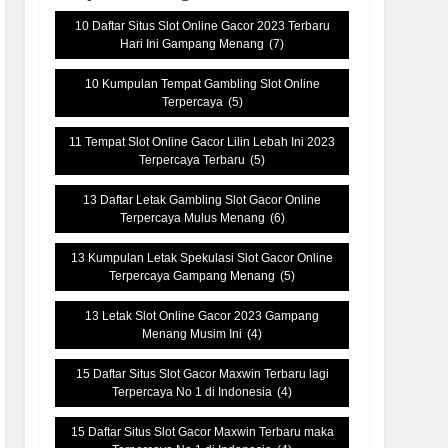
10 Daftar Situs Slot Online Gacor 2023 Terbaru
Hari Ini Gampang Menang
(7)
10 Kumpulan Tempat Gambling Slot Online
Terpercaya
(5)
11 Tempat Slot Online Gacor Lilin Lebah Ini 2023
Terpercaya Terbaru
(5)
13 Daftar Letak Gambling Slot Gacor Online
Terpercaya Mulus Menang
(6)
13 Kumpulan Letak Spekulasi Slot Gacor Online
Terpercaya Gampang Menang
(5)
13 Letak Slot Online Gacor 2023 Gampang
Menang Musim Ini
(4)
15 Daftar Situs Slot Gacor Maxwin Terbaru lagi
Terpercaya No 1 di Indonesia
(4)
15 Daftar Situs Slot Gacor Maxwin Terbaru maka