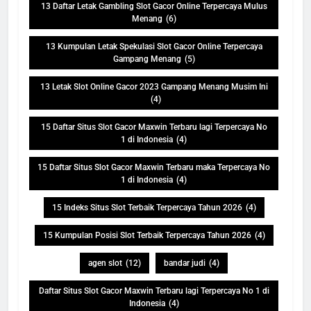
13 Daftar Letak Gambling Slot Gacor Online Terpercaya Mulus
Menang
(6)
13 Kumpulan Letak Spekulasi Slot Gacor Online Terpercaya
Gampang Menang
(5)
13 Letak Slot Online Gacor 2023 Gampang Menang Musim Ini
(4)
15 Daftar Situs Slot Gacor Maxwin Terbaru lagi Terpercaya No
1 di Indonesia
(4)
15 Daftar Situs Slot Gacor Maxwin Terbaru maka Terpercaya No
1 di Indonesia
(4)
15 Indeks Situs Slot Terbaik Terpercaya Tahun 2026
(4)
15 Kumpulan Posisi Slot Terbaik Terpercaya Tahun 2026
(4)
agen slot
(12)
bandar judi
(4)
Daftar Situs Slot Gacor Maxwin Terbaru lagi Terpercaya No 1 di
Indonesia
(4)