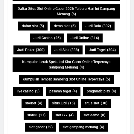
Daftar Situs Slot Online Gacor 2026 Terbaru Hari Ini Gampang
Menang
(6)
daftar slot
(5)
demo slot
(6)
Judi Bola
(302)
Judi Casino
(26)
Judi Online
(314)
Judi Poker
(300)
Judi Slot
(338)
Judi Togel
(304)
Kumpulan Letak Spekulasi Slot Gacor Online Terpercaya
Gampang Menang
(4)
Kumpulan Tempat Gambling Slot Online Terpercaya
(5)
live casino
(5)
pasaran togel
(4)
pragmatic play
(4)
sbobet
(4)
situs judi
(15)
situs slot
(30)
slot88
(13)
slot777
(4)
slot demo
(8)
slot gacor
(39)
slot gampang menang
(4)