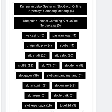
Kumpulan Letak Spekulasi Slot Gacor Online
Terpercaya Gampang Menang
(4)
Kumpulan Tempat Gambling Slot Online
Terpercaya
(5)
live casino
(5)
pasaran togel
(4)
pragmatic play
(4)
sbobet
(4)
situs judi
(15)
situs slot
(30)
slot88
(13)
slot777
(4)
slot demo
(8)
slot gacor
(39)
slot gampang menang
(4)
slot maxwin
(9)
slot online
(48)
slot resmi
(6)
slot terbaik
(6)
slot terpercaya
(19)
togel 2d
(3)