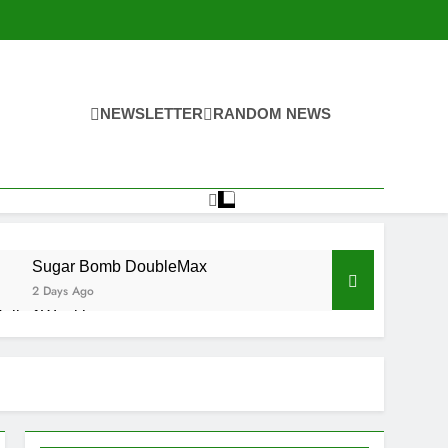
NEWSLETTER
RANDOM NEWS
Sugar Bomb DoubleMax
2 Days Ago
all of Wealth
 Days Ago
 Frenzy Triple Win
o