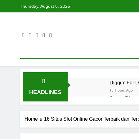
Skip
Thursday, August 6, 2026
to
content
Diggin’ For 
18 Hours Ago
HEADLINES
Secret Riches 
2 Days Ago
Reel the Gro
Home
16 Situs Slot Online Gacor Terbaik dan Te
2 Days Ago
Deck of Divin
3 Days Ago