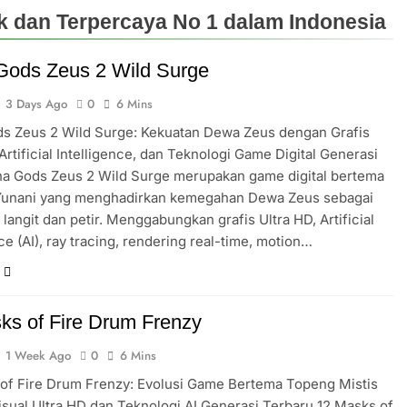
ik dan Terpercaya No 1 dalam Indonesia
Gods Zeus 2 Wild Surge
3 Days Ago
0
6 Mins
ds Zeus 2 Wild Surge: Kekuatan Dewa Zeus dengan Grafis
 Artificial Intelligence, dan Teknologi Game Digital Generasi
ha Gods Zeus 2 Wild Surge merupakan game digital bertema
 Yunani yang menghadirkan kemegahan Dewa Zeus sebagai
langit dan petir. Menggabungkan grafis Ultra HD, Artificial
nce (AI), ray tracing, rendering real-time, motion…
ks of Fire Drum Frenzy
1 Week Ago
0
6 Mins
of Fire Drum Frenzy: Evolusi Game Bertema Topeng Mistis
sual Ultra HD dan Teknologi AI Generasi Terbaru 12 Masks of