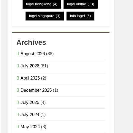
togel hongkong
(4)
togel online
(13)
togel singapore
(3)
toto togel
(6)
Archives
August 2026
(38)
July 2026
(61)
April 2026
(2)
December 2025
(1)
July 2025
(4)
July 2024
(1)
May 2024
(3)