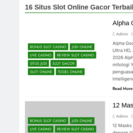
16 Situs Slot Online Gacor Terba
Alpha 
Admin
Alpha Go
BONUS SLOT CASINO
JUDI ONLINE
Ultra HD,
LIVE CASINO
REVIEW SLOT CASINO
2026 Alp
SITUS JUDI
SLOT GACOR
mitologi
penguasa 
SLOT ONLINE
TOGEL ONLINE
Intellige
Read More
12 Mas
Admin
BONUS SLOT CASINO
JUDI ONLINE
12 Masks 
LIVE CASINO
REVIEW SLOT CASINO
dengan Vi